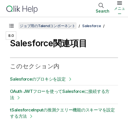
メニュ
Search
ー
ジョブ用のTalendコンポーネント
Salesforce
8.0
Salesforce関連項目
このセクション内
Salesforceのプロキシを設定
OAuth JWTフローを使ってSalesforceに接続する方
法
tSalesforceInputの推測クエリー機能のスキーマを設定
する方法