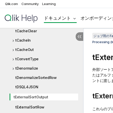
Qlik.com
Community
Learning
Processing (Integration)コンポーネント
tAggregateRow
ドキュメント
オンボーディン
tAggregateSortedRow
tCacheClear
ジョブ用のTa
tCacheIn
Processing
tCacheOut
tExte
tConvertType
tDenormalize
外部ソート
たはアルフ
tDenormalizeSortedRow
ントに渡し
tDSQL4JSON
tExt
tExternalSortOutput
tExternalSortRow
これらのプ