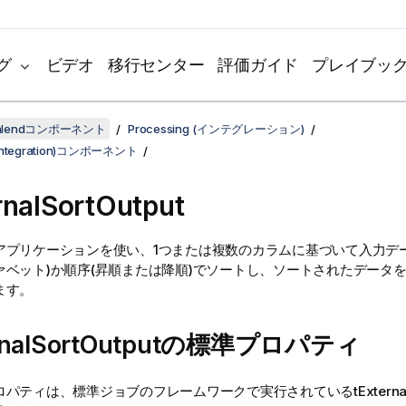
グ
ビデオ
移行センター
評価ガイド
プレイブッ
lendコンポーネント
Processing (インテグレーション)
 (Integration)コンポーネント
rnalSortOutput
アプリケーションを使い、1つまたは複数のカラムに基づいて入力デ
ァベット)か順序(昇順または降順)でソートし、ソートされたデータ
ます。
ernalSortOutputの標準プロパティ
ロパティは、
標準
ジョブのフレームワークで実行されている
tExtern