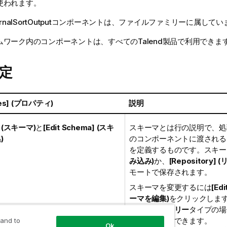
使われます。
rnalSortOutput
コンポーネントは、
ファイル
ファミリーに属してい
ムワーク内のコンポーネントは、すべての
Talend
製品で利用できま
定
ies] (プロパティ)
説明
] (スキーマ)
と
[Edit Schema] (スキ
スキーマとは行の説明で、処
)
のコンポーネントに渡される
を定義するものです。スキー
み込み)
か、
[Repository]
モートで保存されます。
スキーマを変更するには
[Ed
ーマを編集)
をクリックしま
マが
リポジトリー
タイプの場
ションを利用できます。
 and to
Ok