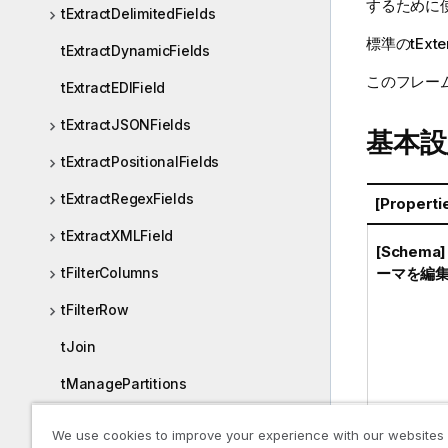
するために
tExtractDelimitedFields
標準
の
tExte
tExtractDynamicFields
このフレー
tExtractEDIField
tExtractJSONFields
基本設
tExtractPositionalFields
tExtractRegexFields
[Propert
tExtractXMLField
[Schema
ーマを編集
tFilterColumns
tFilterRow
tJoin
tManagePartitions
tNormalize
We use cookies to improve your experience with our websites