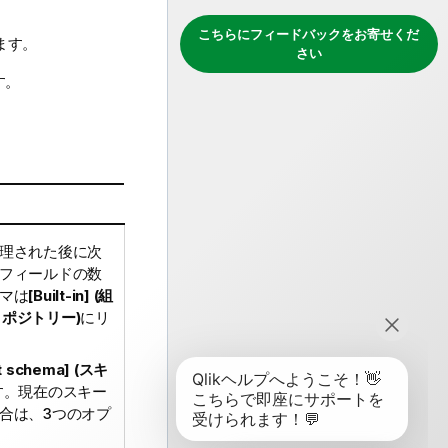
こちらにフィードバックをお寄せくだ
ます。
さい
す。
理された後に次
フィールドの数
マは
[Built-in] (組
 (リポジトリー)
にリ
it schema] (スキ
す。現在のスキー
合は、3つのオプ