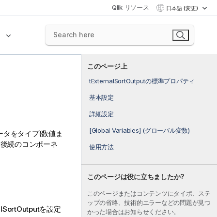
Qlik リソース
日本語 (変更)
ク
このページ上
tExternalSortOutputの標準プロパティ
基本設定
詳細設定
[Global Variables] (グローバル変数)
ータをタイプ(数値ま
を後続のコンポーネ
使用方法
このページは役に立ちましたか?
このページまたはコンテンツにタイポ、ステ
ップの省略、技術的エラーなどの問題が見つ
alSortOutput
を設定
かった場合はお知らせください。