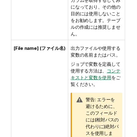
カラムを取得するしくみ
になっており、その他の
目的には使用しないこと
をお勧めします。テーブ
ルの作成には推奨しませ
ん。
[File name] (ファイル名)
出力ファイルや使用する
変数の名前またはパス。
ジョブで変数を定義して
使用する方法は、
コンテ
キストと変数を使用
をご
覧ください。
情
警告:
エラーを
報
避けるために、
メ
このフィールド
モ
には(相対パスの
代わりに)絶対パ
スを使用しま