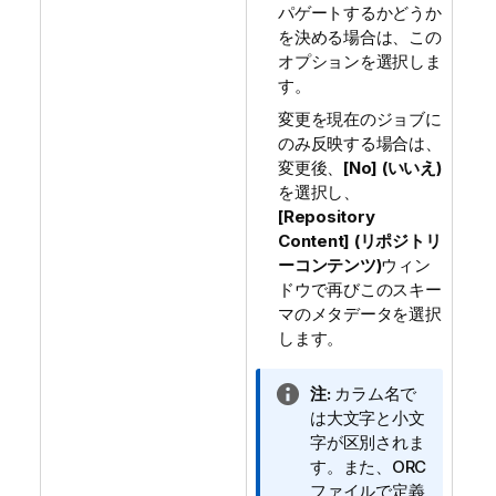
パゲートするかどうか
を決める場合は、この
オプションを選択しま
す。
変更を現在のジョブに
のみ反映する場合は、
変更後、
[No] (いいえ)
を選択し、
[Repository
Content] (リポジトリ
ーコンテンツ)
ウィン
ドウで再びこのスキー
マのメタデータを選択
します。
情
注:
カラム名で
報
は大文字と小文
メ
字が区別されま
モ
す。また、ORC
ファイルで定義