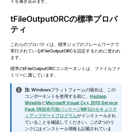
ドを書き込みます。
tFileOutputORCの標準プロパ
ティ
これらのプロパティは、
標準
ジョブのフレームワークで
実行されている
tFileOutputORC
を設定するために使われ
ます。
標準
の
tFileOutputORC
コンポーネントは、
ファイル
ファ
ミリーに属しています。
情
注:
Windowsプラットフォームの場合は、この
報
コンポーネントを使用する前に、
Hadoop
メ
Winutils
と
Microsoft Visual C++ 2010 Service
モ
Pack 1再頒布可能パッケージMFCのセキュリテ
ィアップデートプログラム
がインストールされ
ていることを確認してください。この2つのリ
ンクにはインストール情報も記載されていま