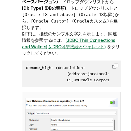
ベースバージョン)
、ドロップダウンリストから
[Db Type] (DBの種類)
、ドロップダウンリストと
か
[Oracle 18 and above] (Oracle 18以降)
ら、
を選
[Oracle Custom] (Oracleカスタム)
択します。
以下に、接続のサンプル文字列を示します。関連
情報を参照するには、
[JDBC Thin Connections
and Wallets] (JDBC薄型接続とウォレット)
をクリ
ックしてください。
dbname_high= (description=

コード
                  (address=(protocol=tcps)(por
                  US,O=Oracle Corporation,L=Re