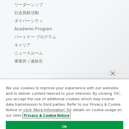
リーダーシップ
社会貢献活動
ダイバーシティ
Academic Program
パートナー プログラム
キャリア
ニュースルーム
事業所 / 連絡先
We use cookies to improve your experience with our websites
Qlik コミュニティ
and to deliver content tailored to your interests. By clicking ‘Ok’,
you accept the use of additional cookies which may involve
data transmission to third parties. Refer to our Privacy & Cookie
法的契約
製品規約
Legal Policies
Notice or click ‘More Information’ for details on cookie usage on
リーガルポリシー
利用規約
商標
our sites.
Privacy & Cookie Notice
今すぐチャット
Do Not Share My Info
Ok