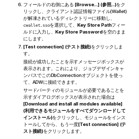
フィールドの右側にある
[Browse...] (参照...)
をク
リックし、クライアント認証情報ファイル(Wallet)
が解凍されているディレクトリーに移動し、
を選択して、
Key Store Path
フィー
cwallet.sso
ルドに入力し、
Key Store Password
を空のまま
にします。
[Test connection] (テスト接続)
をクリックしま
す。
接続が成功したことを示すメッセージボックスが
表示されます。これにより、ジョブデザインキャ
ンバスでこのDbConnectionオブジェクトを使っ
て、ADWに接続できます。
サードパーティのモジュールが必要であることを
示すダイアログボックスが表示された場合は
[Download and install all modules available]
(利用できるモジュールをすべてダウンロードして
インストール)
をクリックし、モジュールをインス
トールしてから、もう一度
[Test connection] (テ
スト接続)
をクリックします。