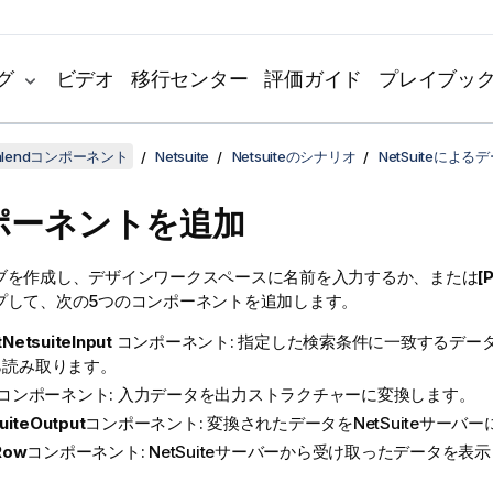
グ
ビデオ
移行センター
評価ガイド
プレイブッ
lendコンポーネント
Netsuite
Netsuiteのシナリオ
NetSuiteによ
ポーネントを追加
ブを作成し、デザインワークスペースに名前を入力するか、または
[
プして、次の5つのコンポーネントを追加します。
tNetsuiteInput
コンポーネント: 指定した検索条件に一致するデータをN
ら読み取ります。
コンポーネント: 入力データを出力ストラクチャーに変換します。
uiteOutput
コンポーネント: 変換されたデータをNetSuiteサーバ
Row
コンポーネント: NetSuiteサーバーから受け取ったデータを表