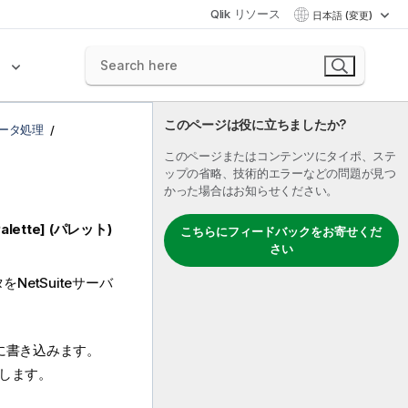
Qlik リソース
日本語 (変更)
ク
このページは役に立ちましたか?
るデータ処理
このページまたはコンテンツにタイポ、ステ
ップの省略、技術的エラーなどの問題が見つ
かった場合はお知らせください。
Palette] (パレット)
こちらにフィードバックをお寄せくだ
さい
etSuiteサーバ
ーに書き込みます。
示します。