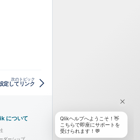
次のトピック
設定してリンク
lik について
社
ーダーシップ