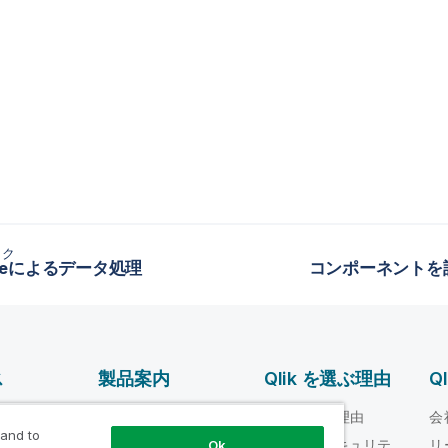
ック
uiteによるデータ処理
コンポーネントを
ス
製品案内
Qlik を選ぶ理由
Q
データ統合とデータ
ルプ ビデオ
Qlik を選ぶ理由
会
品質
 and to
loper
信頼性とセキュリテ
リ
Ok