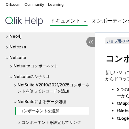
MSSql
Qlik.com
Community
Learning
MySQL
ドキュメント
オンボーディン
NamedPipe
Neo4j
ジョブ用のTa
Netezza
コン
Netsuite
Netsuiteコンポーネント
新しいジョ
Netsuiteのシナリオ
からドロッ
NetSuite V2019/2021/2025コンポーネ
2つの
ントを使ってレコードを追加
ーか
NetSuiteによるデータ処理
tMap
tNets
コンポーネントを追加
tLog
コンポーネントを設定してリンク