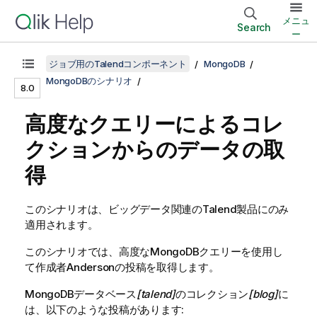
メニュ
Search
ー
ジョブ用のTalendコンポーネント
MongoDB
MongoDBのシナリオ
8.0
高度なクエリーによるコレ
クションからのデータの取
得
このシナリオは、ビッグデータ関連の
Talend
製品にのみ
適用されます。
このシナリオでは、高度なMongoDBクエリーを使用し
て作成者Andersonの投稿を取得します。
MongoDBデータベース
[talend]
のコレクション
[blog]
に
は、以下のような投稿があります: