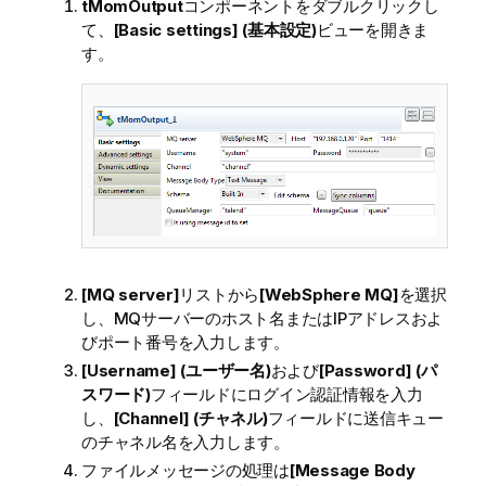
tMomOutput
コンポーネントをダブルクリックし
て、
[Basic settings] (基本設定)
ビューを開きま
す。
[MQ server]
リストから
[WebSphere MQ]
を選択
し、MQサーバーのホスト名またはIPアドレスおよ
びポート番号を入力します。
[Username] (ユーザー名)
および
[Password] (パ
スワード)
フィールドにログイン認証情報を入力
し、
[Channel] (チャネル)
フィールドに送信キュー
のチャネル名を入力します。
ファイルメッセージの処理は
[Message Body