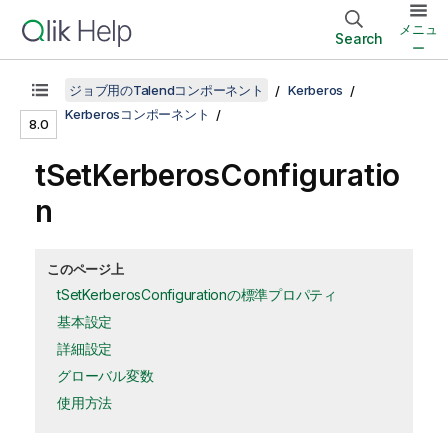
メニュ
Search
ー
ジョブ用のTalendコンポーネント
Kerberos
Kerberosコンポーネント
8.0
tSetKerberosConfiguratio
n
このページ上
tSetKerberosConfigurationの標準プロパティ
基本設定
詳細設定
グローバル変数
使用方法