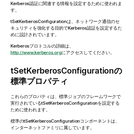
Kerberos認証に関連する情報を設定するために使われま
す。
tSetKerberosConfiguration
は、ネットワーク通信のセ
キュリティを強化する目的でKerberos認証を設定するた
めに設計されています。
Kerberosプロトコルの詳細は、
http://www.kerberos.org
にアクセスしてください。
tSetKerberosConfigurationの
標準プロパティ
これらのプロパティは、
標準
ジョブのフレームワークで
実行されている
tSetKerberosConfiguration
を設定する
ために使われます。
標準
の
tSetKerberosConfiguration
コンポーネントは、
インターネット
ファミリに属しています。