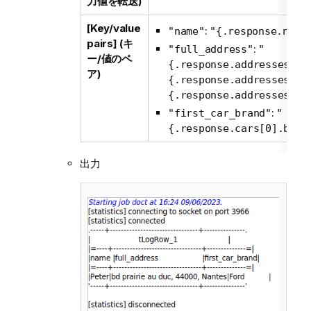
力値を転送)
[Key/value
:
"name"
"{.response.name
pairs] (キ
:
"full_address"
"
ー/値のペ
{.response.addresses.st
ア)
{.response.addresses.zi
{.response.addresses.ci
:
"first_car_brand"
"
{.response.cars[0].bran
出力