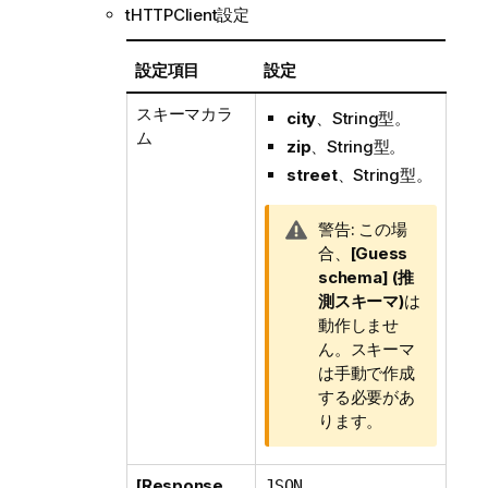
tHTTPClient設定
設定項目
設定
スキーマカラ
city
、String型。
ム
zip
、String型。
street
、String型。
情
警告:
この場
報
合、
[Guess
メ
schema] (推
モ
測スキーマ)
は
動作しませ
ん。スキーマ
は手動で作成
する必要があ
ります。
[Response
JSON