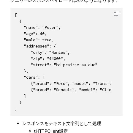
クエリーレスポンスペイロードは次のようになります。
[

コード
  {

    "name": "Peter",

    "age": 40,

    "male": true,

    "addresses": {

       "city": "Nantes",

       "zip": "44000",

       "street": "bd prairie au duc"

    },

    "cars": [

       {"brand": "Ford", "model": "Transit", "km": 1
       {"brand": "Renault", "model": "Clio", "km": 8
    ]

  }

]
レスポンスをテキスト文字列として処理
tHTTPClient設定