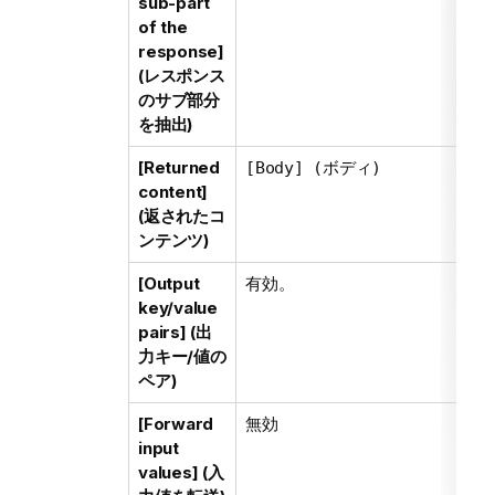
sub-part
of the
response]
(レスポンス
のサブ部分
を抽出)
[Returned
[Body] (ボディ)
content]
(返されたコ
ンテンツ)
[Output
有効。
key/value
pairs] (出
力キー/値の
ペア)
[Forward
無効
input
values] (入