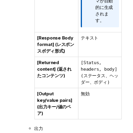
マが自動
的に生成
されま
す。
[Response Body
テキスト
format] (レスポン
スボディ形式)
[Returned
[Status,
content] (返され
headers, body]
たコンテンツ)
(ステータス、ヘッ
ダー、ボディ)
[Output
無効
key/value pairs]
(出力キー/値のペ
ア)
出力