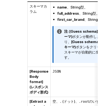
スキーマカ
name
、String型。
ラム
full_address
、String型。
first_car_brand
、String型。
情
注:
[Guess schema] (
報
ーマ)
ボタンが動作します
メ
り、
[Guess schema] (
モ
キーマ)
ボタンをクリック
スキーマが自動的に生成さ
す。
[Response
JSON
Body
format]
(レスポンス
ボディ形式)
[Extract a
空、
(ドット)、
のいずれ
.
.root