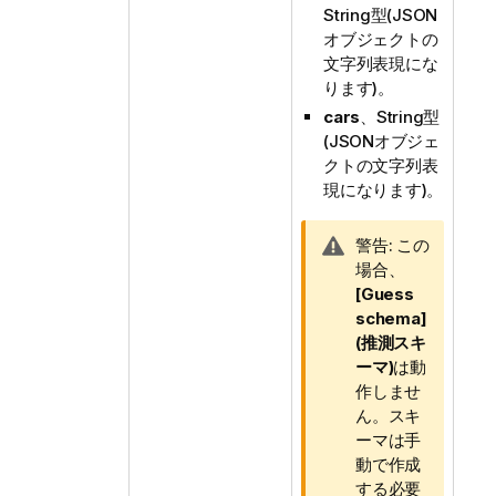
String型(JSON
オブジェクトの
文字列表現にな
ります)。
cars
、String型
(JSONオブジェ
クトの文字列表
現になります)。
情
警告:
この
報
場合、
メ
[Guess
モ
schema]
(推測スキ
ーマ)
は動
作しませ
ん。スキ
ーマは手
動で作成
する必要