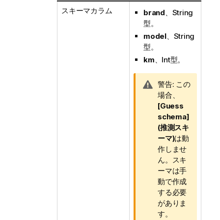
スキーマカラム
brand
、String
型。
model
、String
型。
km
、Int型。
情
警告:
この
報
場合、
メ
[Guess
モ
schema]
(推測スキ
ーマ)
は動
作しませ
ん。スキ
ーマは手
動で作成
する必要
がありま
す。