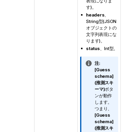
表現になりま
す)。
headers
、
String型(JSON
オブジェクトの
文字列表現にな
ります)。
status
、Int型。
情
注:
報
[Guess
メ
schema]
モ
(推測スキ
ーマ)
ボタ
ンが動作
します。
つまり、
[Guess
schema]
(推測スキ