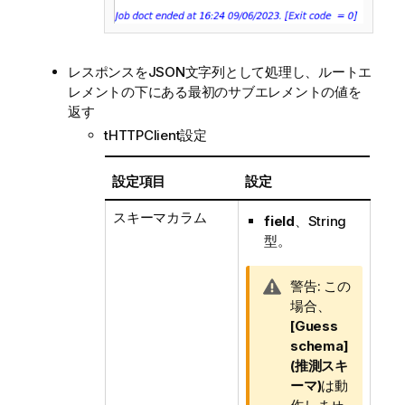
レスポンスをJSON文字列として処理し、ルートエ
レメントの下にある最初のサブエレメントの値を
返す
tHTTPClient設定
設定項目
設定
スキーマカラム
field
、String
型。
情
警告:
この
報
場合、
メ
[Guess
モ
schema]
(推測スキ
ーマ)
は動