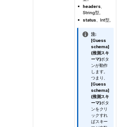
headers
、
String型。
status
、Int型。
情
注:
報
[Guess
メ
schema]
モ
(推測スキ
ーマ)
ボタ
ンが動作
します。
つまり、
[Guess
schema]
(推測スキ
ーマ)
ボタ
ンをクリ
ックすれ
ばスキー