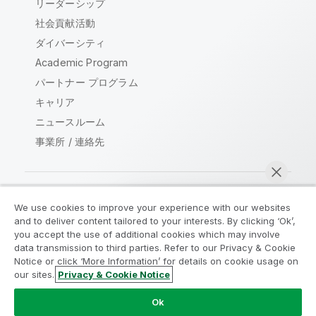
リーダーシップ
社会貢献活動
ダイバーシティ
Academic Program
パートナー プログラム
キャリア
ニュースルーム
事業所 / 連絡先
We use cookies to improve your experience with our websites
Qlik コミュニティ
and to deliver content tailored to your interests. By clicking ‘Ok’,
you accept the use of additional cookies which may involve
data transmission to third parties. Refer to our Privacy & Cookie
法的契約
製品規約
Legal Policies
Notice or click ‘More Information’ for details on cookie usage on
リーガルポリシー
利用規約
商標
our sites.
Privacy & Cookie Notice
今すぐチャット
Do Not Share My Info
Ok
Copyright © 1993-2026 QlikTech International AB.無断複写・