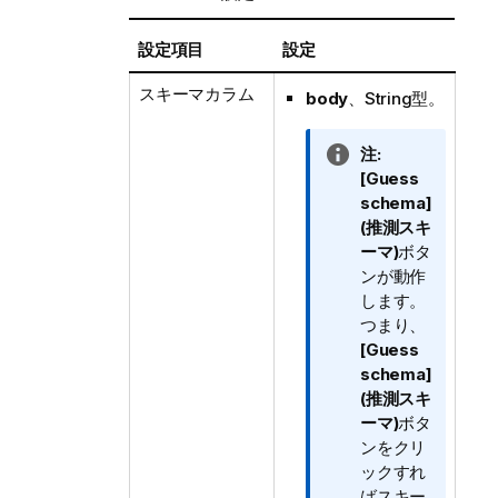
設定項目
設定
スキーマカラム
body
、String型。
情
注:
報
[Guess
メ
schema]
モ
(推測スキ
ーマ)
ボタ
ンが動作
します。
つまり、
[Guess
schema]
(推測スキ
ーマ)
ボタ
ンをクリ
ックすれ
ばスキー