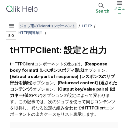
メニュ
Search
ー
ジョブ用のTalendコンポーネント
HTTP
HTTP関連項目
8.0
tHTTPClient: 設定と出力
tHTTPClientコンポーネントの出力は、
[Response
body format] (レスポンスボディ形式)
オプション、
[Extract a sub-part of response] (レスポンスのサブ
部分を抽出)
オプション、
[Returned content] (返された
コンテンツ)
オプション、
[Output key/value pairs] (出
力キー/値のペア)
オプションの設定によって変わりま
す。この記事では、次のジョブを使って同じコンテンツ
を取得し、異なる設定の組み合わせでtHTTPClientコン
ポーネントの出力ケースをリスト表示します。