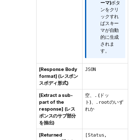
ーマ)
ボタ
ンをクリ
ックすれ
ばスキー
マが自動
的に生成
されま
す。
[Response Body
JSON
format] (レスポン
スボディ形式)
[Extract a sub-
空、
(ドッ
.
part of the
ト)、
のいず
.root
response] (レス
れか
ポンスのサブ部分
を抽出)
[Returned
[Status,