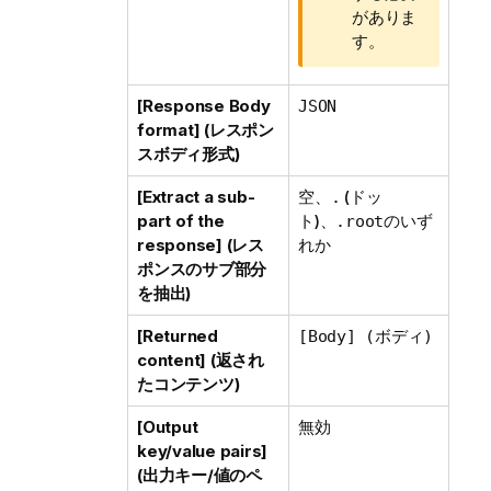
がありま
す。
[Response Body
JSON
format] (レスポン
スボディ形式)
[Extract a sub-
空、
(ドッ
.
part of the
ト)、
のいず
.root
response] (レス
れか
ポンスのサブ部分
を抽出)
[Returned
[Body] (ボディ)
content] (返され
たコンテンツ)
[Output
無効
key/value pairs]
(出力キー/値のペ