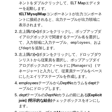
ネントをダブルクリックして、ELT Mapエディタ
ーを起動します。
tELTMysqlMap
コンポーネントが出力コンポーネ
ントに接続されると、出力テーブルが出力領域に
表示されます。
左上隅の
[+]
ボタンをクリックし、ポップアップダ
イアログボックスで関連するテーブル名を選択し
て、入力領域に入力テーブル、
、およ
employees
び
を追加します。
dept
左上隅の
[+]
ボタンをクリックして、ドロップダウ
ンリストから
を選択し、ポップアップダイ
従業員
アログボックスのフィールドに
[Managers] (マ
と入力して、
テーブルをベース
ネージャー)
従業員
にしたエイリアステーブルを作成します。
employeesテーブルからDeptNoカラムをdeptテ
ーブルにドロップします。
dept
テーブルの
DeptNo
カラムの前にある
[Explicit
join] (明示的な結合)
チェックボックスをオンにし
ます。