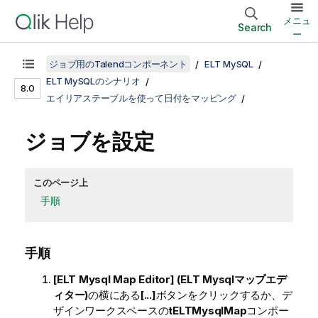
メニュ
Search
ー
ジョブ用のTalendコンポーネント
ELT MySQL
ELT MySQLのシナリオ
8.0
エイリアステーブルを使って日付をマッピング
ジョブを設定
このページ上
手順
手順
[ELT Mysql Map Editor] (ELT Mysqlマップエデ
ィター)
の横にある
[...]
ボタンをクリックするか、デ
ザインワークスペースの
tELTMysqlMap
コンポー