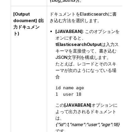
{blog_author}
)。
[Output
ドキュメントをElasticsearchに書
document] (出
き込む方法を選択します。
力ドキュメン
[JAVABEAN]
: このオプションを
ト)
オンにすると、
tElasticsearchOutput
は入力ス
キーマを直接使って、書き込む
JSON文字列を構成します。
たとえば、レコードとそのスキ
ーマが次のようになっている場
合
id name age

1  user 18
この
[JAVABEAN]
オプションに
よって出力されるドキュメント
は、
{"id":1,"name":"user","age":18}
です。