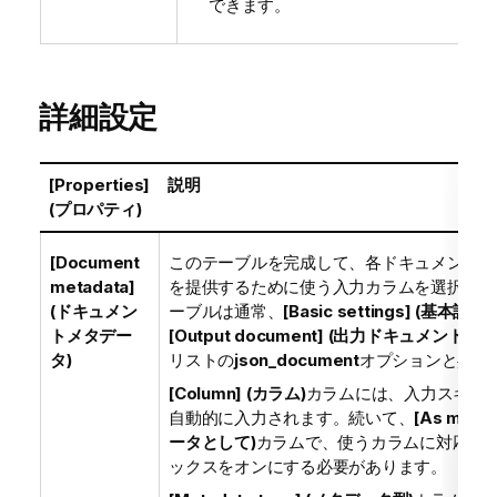
できます。
詳細設定
[Properties]
説明
(プロパティ)
[Document
このテーブルを完成して、各ドキュメントの
metadata]
を提供するために使う入力カラムを選択しま
(ドキュメン
ーブルは通常、
[Basic settings] (基本設定)
トメタデー
[Output document] (出力ドキュメント)
ド
タ)
リストの
json_document
オプションと共に
[Column] (カラム)
カラムには、入力スキー
自動的に入力されます。続いて、
[As meta
ータとして)
カラムで、使うカラムに対応す
ックスをオンにする必要があります。