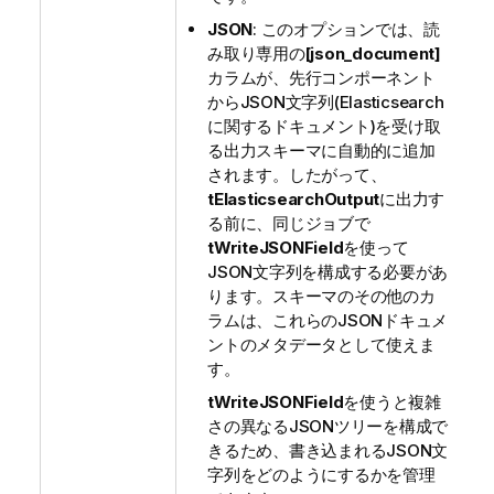
JSON
: このオプションでは、読
み取り専用の
[json_document]
カラムが、先行コンポーネント
からJSON文字列(Elasticsearch
に関するドキュメント)を受け取
る出力スキーマに自動的に追加
されます。したがって、
tElasticsearchOutput
に出力す
る前に、同じジョブで
tWriteJSONField
を使って
JSON文字列を構成する必要があ
ります。スキーマのその他のカ
ラムは、これらのJSONドキュメ
ントのメタデータとして使えま
す。
tWriteJSONField
を使うと複雑
さの異なるJSONツリーを構成で
きるため、書き込まれるJSON文
字列をどのようにするかを管理