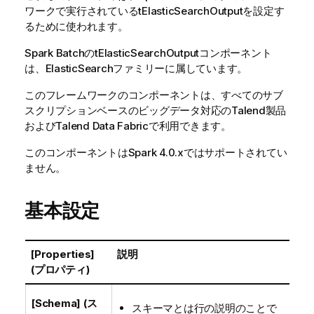
ワークで実行されている
tElasticSearchOutput
を設定す
るために使われます。
Spark Batch
の
tElasticSearchOutput
コンポーネント
は、
ElasticSearch
ファミリーに属しています。
このフレームワークのコンポーネントは、すべてのサブ
スクリプションベースのビッグデータ対応の
Talend
製品
および
Talend Data Fabric
で利用できます。
このコンポーネントはSpark 4.0.xではサポートされてい
ません。
基本設定
[Properties]
説明
(プロパティ)
[Schema] (ス
スキーマとは行の説明のことで