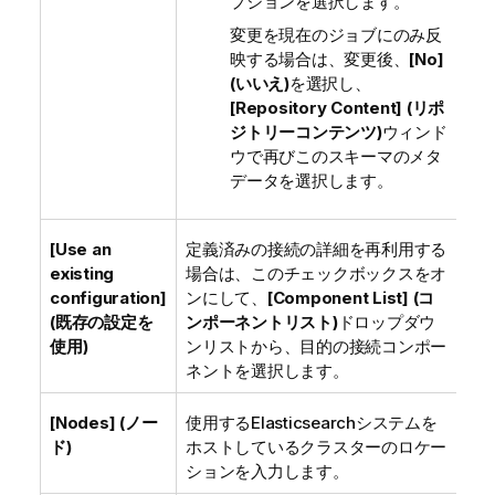
プションを選択します。
変更を現在のジョブにのみ反
映する場合は、変更後、
[No]
(いいえ)
を選択し、
[Repository Content] (リポ
ジトリーコンテンツ)
ウィンド
ウで再びこのスキーマのメタ
データを選択します。
[Use an
定義済みの接続の詳細を再利用する
existing
場合は、このチェックボックスをオ
configuration]
ンにして、
[Component List] (コ
(既存の設定を
ンポーネントリスト)
ドロップダウ
使用)
ンリストから、目的の接続コンポー
ネントを選択します。
[Nodes] (ノー
使用するElasticsearchシステムを
ド)
ホストしているクラスターのロケー
ションを入力します。