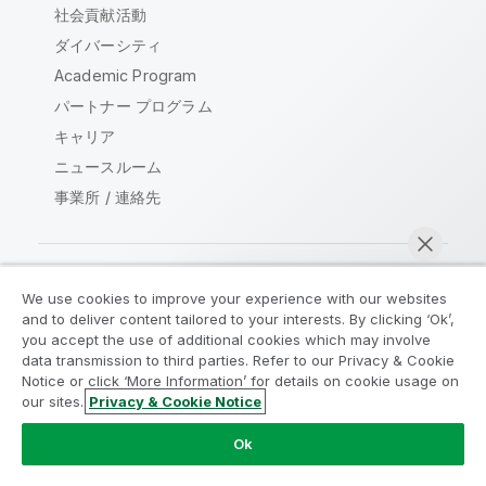
社会貢献活動
ダイバーシティ
Academic Program
パートナー プログラム
キャリア
ニュースルーム
事業所 / 連絡先
We use cookies to improve your experience with our websites
Qlik コミュニティ
and to deliver content tailored to your interests. By clicking ‘Ok’,
you accept the use of additional cookies which may involve
data transmission to third parties. Refer to our Privacy & Cookie
法的契約
製品規約
Legal Policies
Notice or click ‘More Information’ for details on cookie usage on
リーガルポリシー
利用規約
商標
our sites.
Privacy & Cookie Notice
今すぐチャット
Do Not Share My Info
Ok
Copyright © 1993-2026 QlikTech International AB.無断複写・
転載を禁じます。