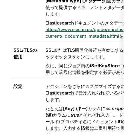
[Metadata type] (メタデータ型)
カラムで、
使って提供するドキュメントメタデータのタ
します。
Elasticsearchドキュメントのメタデータ
https://www.elastic.co/guide/en/elastics
current/_document_metadata.html
をご覧
SSL/TLSの
SSLまたはTLS暗号化接続を有効にする場
使用
ックボックスをオンにします。
次に、同じジョブ内の
tSetKeyStore
コンポ
用して暗号化情報を指定する必要があります
設定
アクションをさらにカスタマイズするには、
Elasticsearchで受け入れられているパラ
します。
たとえば
[Key] (キー)
カラムに
es.mapping.i
(値)
カラムに
true
とそれぞれ入力し、ドキュ
ールド/プロパティ名にドキュメントIDが含
します。入力する情報は二重引用符で囲む必