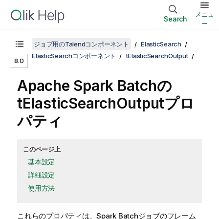
メニュ
Search
ー
ジョブ用のTalendコンポーネント
ElasticSearch
ElasticSearchコンポーネント
tElasticSearchOutput
8.0
Apache Spark Batchの
tElasticSearchOutputプロ
パティ
このページ上
基本設定
詳細設定
使用方法
これらのプロパティは、
Spark Batch
ジョブのフレーム