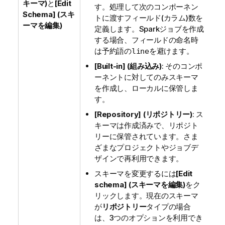
キーマ)
と
[Edit
す。処理して次のコンポーネン
Schema] (スキ
トに渡すフィールド(カラム)数を
ーマを編集)
定義します。Sparkジョブを作成
する場合、フィールドの命名時
は予約語の
を避けます。
line
[Built-in] (組み込み)
: そのコンポ
ーネントに対してのみスキーマ
を作成し、ローカルに保管しま
す。
[Repository] (リポジトリー)
: ス
キーマは作成済みで、リポジト
リーに保管されています。さま
ざまなプロジェクトやジョブデ
ザインで再利用できます。
スキーマを変更するには
[Edit
schema] (スキーマを編集)
をク
リックします。現在のスキーマ
が
リポジトリー
タイプの場合
は、3つのオプションを利用でき