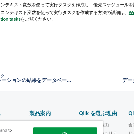
コンテキスト変数を使って実行タスクを作成し、優先スケジュールを
なコンテキスト変数を使って実行タスクを作成する方法の詳細は、
Wo
tion tasks
をご覧ください。
ック
プレパレーションの結果をデータベースに出力する
デー
ス
製品案内
Qlik を選ぶ理由
Q
データ統合とデータ
ルプ ビデオ
Qlik を選ぶ理由
会
品質
 and to
loper
信頼性とセキュリテ
リ
Ok