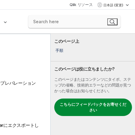
Qlik リソース
日本語 (変更)
ク
このページ上
手順
このページは役に立ちましたか?
このページまたはコンテンツにタイポ、ステ
でプレパレーション
ップの省略、技術的エラーなどの問題が見つ
かった場合はお知らせください。
こちらにフィードバックをお寄せくだ
さい
er
にエクスポートし