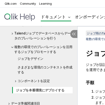
タサンプルにプレパレーションを適用
Qlik.com
Community
Learning
ジョブからデータセットを作成する
ドキュメント
オンボーディン
入力に従ってランタイムにプレパレーシ
ョンを動的に選択する
Talendジョブでデータベースからデー
ジョブ用のTa
タのプレパレーションを行う
複数の環境で
複数の環境でのプレパレーションを活用
ジョ
するジョブをプロモートする
ジョブをデザイン
ジョブが設
さまざまな環境のコンテキストを作成
を運用でき
する
コンポーネントを設定
手順
ジョブを本番環境にデプロイする
ジョ
ジョ
ます
データ準備関連項目