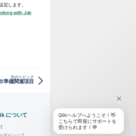
設定します。
rking with Job
次のトピック
タ準備関連項目
lik について
社
ーダーシップ