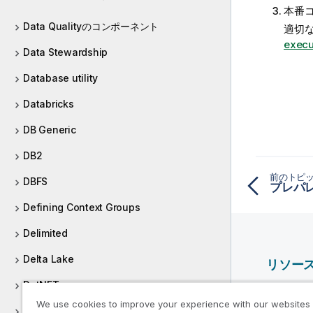
本番
Data Qualityのコンポーネント
適切
execu
Data Stewardship
Database utility
Databricks
DB Generic
DB2
前のトピ
DBFS
Defining Context Groups
Delimited
Delta Lake
リソー
DotNET
Qlik ヘ
We use cookies to improve your experience with our websites
Dropbox
Qlik Deve