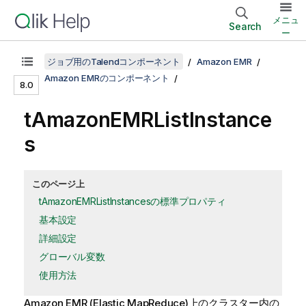
メニュ
Search
ー
ジョブ用のTalendコンポーネント
Amazon EMR
Amazon EMRのコンポーネント
8.0
tAmazonEMRListInstance
s
このページ上
tAmazonEMRListInstancesの標準プロパティ
基本設定
詳細設定
グローバル変数
使用方法
Amazon EMR (Elastic MapReduce)上のクラスター内の