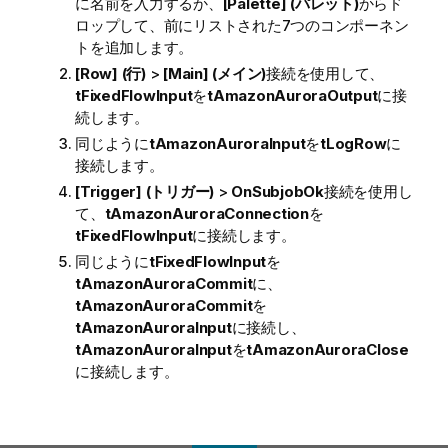
に名前を入力するか、
[Palette] (パレット)
からド
ロップして、前にリストされた7つのコンポーネン
トを追加します。
[Row] (行)
>
[Main] (メイン)
接続を使用して、
tFixedFlowInput
を
tAmazonAuroraOutput
に接
続します。
同じように
tAmazonAuroraInput
を
tLogRow
に
接続します。
[Trigger] (トリガー)
>
OnSubjobOk
接続を使用し
て、
tAmazonAuroraConnection
を
tFixedFlowInput
に接続します。
同じように
tFixedFlowInput
を
tAmazonAuroraCommit
に、
tAmazonAuroraCommit
を
tAmazonAuroraInput
に接続し、
tAmazonAuroraInput
を
tAmazonAuroraClose
に接続します。