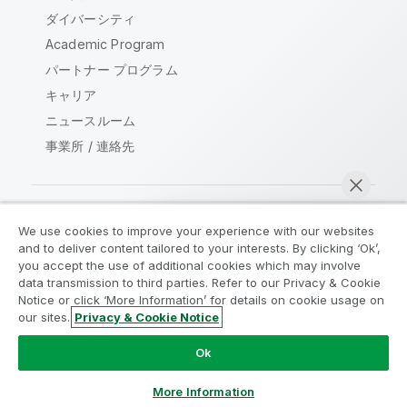
ダイバーシティ
Academic Program
パートナー プログラム
キャリア
ニュースルーム
事業所 / 連絡先
We use cookies to improve your experience with our websites
Qlik コミュニティ
and to deliver content tailored to your interests. By clicking ‘Ok’,
you accept the use of additional cookies which may involve
data transmission to third parties. Refer to our Privacy & Cookie
法的契約
製品規約
Legal Policies
Notice or click ‘More Information’ for details on cookie usage on
リーガルポリシー
利用規約
商標
our sites.
Privacy & Cookie Notice
今すぐチャット
Do Not Share My Info
Ok
Copyright © 1993-2026 QlikTech International AB.無断複写・
転載を禁じます。
More Information