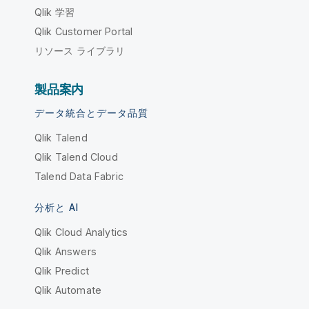
Qlik 学習
Qlik Customer Portal
リソース ライブラリ
製品案内
データ統合とデータ品質
Qlik Talend
Qlik Talend Cloud
Talend Data Fabric
分析と AI
Qlik Cloud Analytics
Qlik Answers
Qlik Predict
Qlik Automate