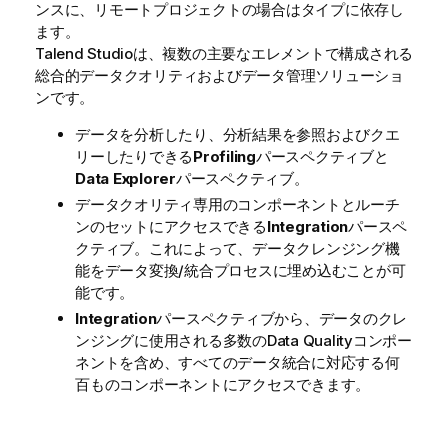
ンスに、リモートプロジェクトの場合はタイプに依存し
ます。
Talend Studio
は、複数の主要なエレメントで構成される
総合的データクオリティおよびデータ管理ソリューショ
ンです。
データを分析したり、分析結果を参照およびクエ
リーしたりできる
Profiling
パースペクティブと
Data Explorer
パースペクティブ。
データクオリティ専用のコンポーネントとルーチ
ンのセットにアクセスできる
Integration
パースペ
クティブ。これによって、データクレンジング機
能をデータ変換/統合プロセスに埋め込むことが可
能です。
Integration
パースペクティブから、データのクレ
ンジングに使用される多数のData Qualityコンポー
ネントを含め、すべてのデータ統合に対応する何
百ものコンポーネントにアクセスできます。