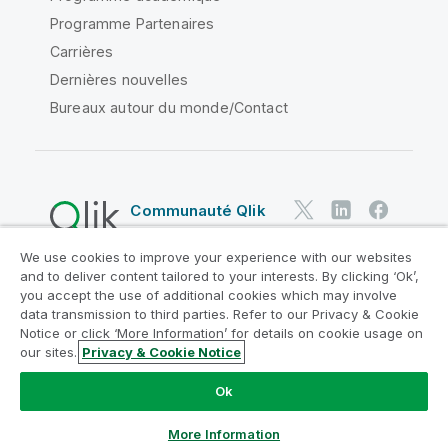
Programme Partenaires
Carrières
Dernières nouvelles
Bureaux autour du monde/Contact
Communauté Qlik
We use cookies to improve your experience with our websites
Contrats juridiques
and to deliver content tailored to your interests. By clicking ‘Ok’,
Conditions d'utilisation des produits
you accept the use of additional cookies which may involve
data transmission to third parties. Refer to our Privacy & Cookie
Legal Policies
Conditions légales
Notice or click ‘More Information’ for details on cookie usage on
Conditions d'utilisation
Marques
our sites.
Privacy & Cookie Notice
Do Not Share My Info
Ok
Copyright © 1993-2026 QlikTech International AB. Tous
droits réservés.
More Information