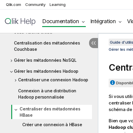
Qlik.com
Community
Learning
Comment utiliser les métadonnées
centralisées dans un Job
Documentation
Intégration
Vi
Utiliser des métadonnées dans des
Jobs Talend Cloud
Guide d'utili
Centralisation des métadonnées
Couchbase
Gérer les m
Gérer les métadonnées NoSQL
Centr
Gérer les métadonnées Hadoop
Centraliser une connexion Hadoop
Disponibl
Connexion à une distribution
Si vous ut
Hadoop personnalisée
centraliser
Centraliser des métadonnées
schéma de l
HBase
Bien que vo
Créer une connexion à HBase
Hadoop clu