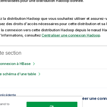
entralisées pour une distribution Hadoop donnée.
z la distribution Hadoop que vous souhaitez utiliser et assurez
sez des droits d'accès nécessaires pour cette distribution et sa
 la connexion vers cette distribution Hadoop depuis le nœud Ha
d'informations, consultez
Centraliser une connexion Hadoop
.
te section
connexion à HBase
le schéma d'une table
précédente
Connexion à une distribution Hadoop personnalisée
Créer une conn
 and to
Ok