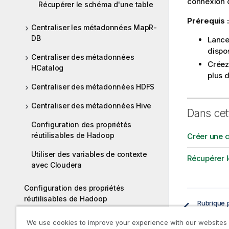
connexion c
Récupérer le schéma d'une table
Prérequis :
Centraliser les métadonnées MapR-
DB
Lance
dispo
Centraliser des métadonnées
Créez
HCatalog
plus 
Centraliser des métadonnées HDFS
Centraliser des métadonnées Hive
Dans cet
Configuration des propriétés
réutilisables de Hadoop
Créer une 
Utiliser des variables de contexte
Récupérer 
avec Cloudera
Configuration des propriétés
réutilisables de Hadoop
Rubrique 
Migrer une distribution Hadoop
We use cookies to improve your experience with our websites