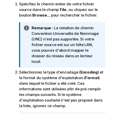
Spécifiez le chemin entier de votre fichier
source dans le champ
File
, ou cliquez sur le
bouton
Browse...
pour rechercher le fichier.
N
Remarque :
La notation de chemin
o
Convention Universelle de Nommage
t
(UNC) n'est pas supportée. Si votre
e
fichier source est sur un hôte LAN,
I
vous pouvez d'abord mapper le
n
dossier du réseau dans un lecteur
f
local.
o
Sélectionnez le type d'encodage (
Encoding
) et
r
le format du système d'exploitation (
Format
)
m
dans lequel le fichier a été créé. Ces
a
informations sont utilisées afin de pré-remplir
t
les champs suivants. Si le système
i
d'exploitation souhaité n'est pas proposé dans
o
la liste, ignorez ce champ.
n
s