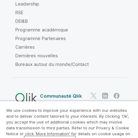
Leadership
RSE
DEI&B
Programme académique
Programme Partenaires
Carrières
Dernières nouvelles
Bureaux autour du monde/Contact
Communauté Qlik
We use cookies to improve your experience with our websites
Contrats juridiques
and to deliver content tailored to your interests. By clicking ‘Ok’,
Conditions d'utilisation des produits
you accept the use of additional cookies which may involve
data transmission to third parties. Refer to our Privacy & Cookie
Legal Policies
Conditions légales
Notice or click ‘More Information’ for details on cookie usage on
Conditions d'utilisation
Marques