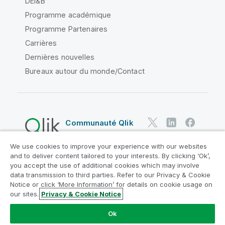
DEI&B
Programme académique
Programme Partenaires
Carrières
Dernières nouvelles
Bureaux autour du monde/Contact
Communauté Qlik
We use cookies to improve your experience with our websites
Contrats juridiques
and to deliver content tailored to your interests. By clicking ‘Ok’,
Conditions d'utilisation des produits
you accept the use of additional cookies which may involve
data transmission to third parties. Refer to our Privacy & Cookie
Legal Policies
Conditions légales
Notice or click ‘More Information’ for details on cookie usage on
Conditions d'utilisation
Marques
our sites.
Privacy & Cookie Notice
Do Not Share My Info
Ok
Copyright © 1993-2026 QlikTech International AB. Tous