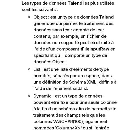
Les types de données
Talend
les plus utilisés
m
sont les suivants :
a
t
Object : est un type de données
Talend
i
générique qui permet le traitement des
o
données sans tenir compte de leur
n
contenu, par exemple, un fichier de
s
données non supporté peut être traité à
l'aide d'un composant
tFileInputRaw
en
spécifiant qu'il comporte un type de
données Object.
List : est une liste d'éléments de type
primitifs, séparés par un espace, dans
une définition de Schéma XML, définis à
l'aide de l'élément xsd:list.
Dynamic : est un type de données
pouvant être fixé pour une seule colonne
à la fin d'un schéma afin de permettre le
traitement des champs tels que les
colonnes VARCHAR(100), également
nommées ‘Column<X>’ ou si l'entrée