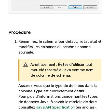
Procédure
Renommez le schéma (par défaut,
) et
metadata
modifiez les colonnes du schéma comme
souhaité.
N
Avertissement :
Évitez d'utiliser tout
o
mot-clé réservé à Java comme nom
t
de colonne de schéma.
e
Assurez-vous que le type de données dans la
I
colonne
Type
est correctement défini.
n
Pour plus d'informations concernant les types
f
de données Java, à savoir le modèle de date,
o
consultez
Java API Specification
(en anglais).
r