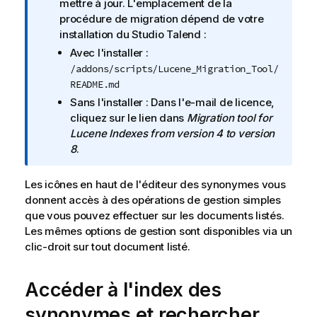
t
mettre à jour. L'emplacement de la
e
procédure de migration dépend de votre
I
installation du
Studio Talend
:
n
Avec l'installer :
f
/addons/scripts/Lucene_Migration_Tool/
o
README.md
r
Sans l'installer : Dans l'e-mail de licence,
m
cliquez sur le lien dans
Migration tool for
a
Lucene Indexes from version 4 to version
t
8
.
i
o
Les icônes en haut de l'éditeur des synonymes vous
n
donnent accès à des opérations de gestion simples
s
que vous pouvez effectuer sur les documents listés.
Les mêmes options de gestion sont disponibles via un
clic-droit sur tout document listé.
Accéder à l'index des
synonymes et rechercher