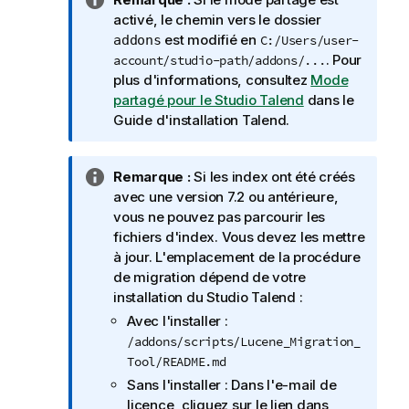
o
activé, le chemin vers le dossier
t
est modifié en
addons
C:/Users/user-
e
. Pour
account/studio-path/addons/...
I
plus d'informations, consultez
Mode
n
partagé pour le Studio Talend
dans le
f
Guide d'installation
Talend
.
o
r
N
Remarque :
Si les index ont été créés
m
o
avec une version 7.2 ou antérieure,
a
t
vous ne pouvez pas parcourir les
t
e
fichiers d'index. Vous devez les mettre
i
I
à jour. L'emplacement de la procédure
o
n
de migration dépend de votre
n
f
installation du
Studio Talend
:
s
o
Avec l'installer :
r
/addons/scripts/Lucene_Migration_
m
Tool/README.md
a
Sans l'installer : Dans l'e-mail de
t
licence, cliquez sur le lien dans