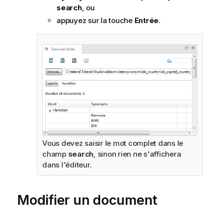
a
search
, ou
t
appuyez sur la touche
Entrée
.
i
o
n
s
Vous devez saisir le mot complet dans le
champ
search
, sinon rien ne s'affichera
dans l'éditeur.
Modifier un document