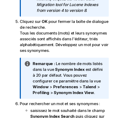
i
Migration tool for Lucene Indexes
o
from version 4 to version 8
.
n
s
Cliquez sur
OK
pour fermer la boîte de dialogue
de recherche.
Tous les documents (mots) et leurs synonymes
associés sont affichés dans l'éditeur, triés
alphabétiquement. Développez un mot pour voir
ses synonymes.
N
Remarque :
Le nombre de mots listés
o
dans la vue
Synonym Index
est défini
t
à 20 par défaut. Vous pouvez
e
configurer ce paramètre dans la vue
I
Window
>
Preferences
>
Talend
>
n
Profiling
>
Synonym Index View
.
f
Pour rechercher un mot et ses synonymes :
o
r
saisissez le mot souhaité dans le champ
m
Synonym Index Search
puis cliquez sur