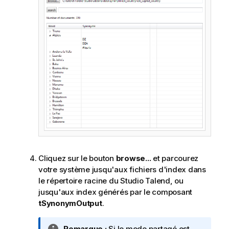
Cliquez sur le bouton
browse...
et parcourez
votre système jusqu'aux fichiers d'index dans
le répertoire racine du
Studio Talend
, ou
jusqu'aux index générés par le composant
tSynonymOutput
.
N
Remarque :
Si le mode partagé est