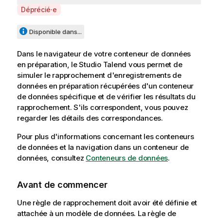
A
Déprécié·e
v
a
Disponible dans...
i
l
Dans le navigateur de votre conteneur de données
a
en préparation, le
Studio Talend
vous permet de
b
simuler le rapprochement d'enregistrements de
i
données en préparation récupérées d'un conteneur
l
de données spécifique et de vérifier les résultats du
i
rapprochement. S'ils correspondent, vous pouvez
t
regarder les détails des correspondances.
y
Pour plus d'informations concernant les conteneurs
-
de données et la navigation dans un conteneur de
n
données, consultez
Conteneurs de données
.
o
t
e
Avant de commencer
Une règle de rapprochement doit avoir été définie et
attachée à un modèle de données. La règle de