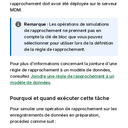
rapprochement doit avoir été déployée sur le serveur
MDM.
N
Remarque :
Les opérations de simulations
o
de rapprochement ne prennent pas en
t
compte la clé de bloc que vous pouvez
e
sélectionner pour utiliser lors de la définition
I
de la règle de rapprochement.
n
f
Pour plus d'informations concernant la jointure d'une
o
règle de rapprochement à un modèle de données,
r
consultez
Joindre une règle de rapprochement à un
m
modèle de données
.
a
t
Pourquoi et quand exécuter cette tâche
i
o
Pour simuler une opération de rapprochement sur les
n
enregistrements de données en préparation,
s
procédez comme suit :