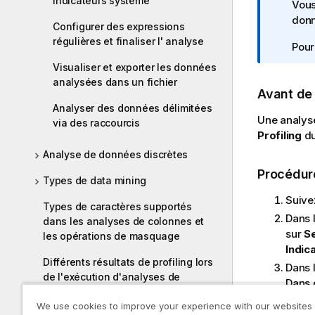
indicateurs système
o
Vous
t
donn
Configurer des expressions
e
régulières et finaliser l' analyse
Pour
I
n
Visualiser et exporter les données
f
analysées dans un fichier
Avant d
o
Analyser des données délimitées
r
Une analyse
via des raccourcis
m
Profiling
d
a
Analyse de données discrètes
t
Procédur
i
Types de data mining
o
Suive
n
Types de caractères supportés
Dans 
s
dans les analyses de colonnes et
sur
Se
les opérations de masquage
Indic
Différents résultats de profiling lors
Dans 
de l'exécution d'analyses de
Dans 
colonnes avec les moteurs Java et
Text
We use cookies to improve your experience with our websites
SQL
la co