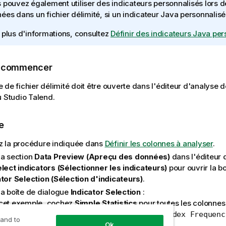
 pouvez également utiliser des indicateurs personnalisés lors d
ées dans un fichier délimité, si un indicateur Java personnalisé
 plus d'informations, consultez
Définir des indicateurs Java per
e commencer
 de fichier délimité doit être ouverte dans l'éditeur d'analyse d
u
Studio Talend
.
e
z la procédure indiquée dans
Définir les colonnes à analyser
.
la section
Data Preview (Apreçu des données)
dans l'éditeur 
lect indicators (Sélectionner les indicateurs)
pour ouvrir la b
ator Selection (Sélection d'indicateurs)
.
la boîte de dialogue
Indicator Selection
:
cet exemple, cochez
Simple Statistics
pour toutes les colonnes 
pour la colonne
first_name
et
 Statistics
Soundex Frequenc
 and to
Ok
lonne first_name.