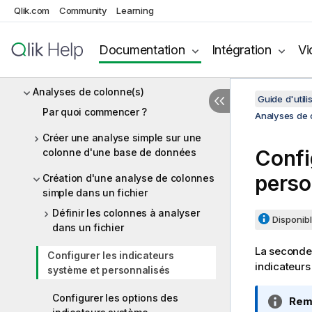
Qlik.com
Community
Learning
données
Analyses de redondance
Documentation
Intégration
Vi
Analyses de tables
Analyses de colonne(s)
Guide d'utili
Par quoi commencer ?
Analyses de 
Créer une analyse simple sur une
Confi
colonne d'une base de données
perso
Création d'une analyse de colonnes
simple dans un fichier
Définir les colonnes à analyser
Disponibl
dans un fichier
La seconde 
Configurer les indicateurs
indicateurs
système et personnalisés
Configurer les options des
N
Rem