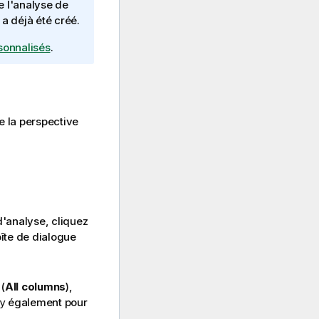
e l'analyse de
 a déjà été créé.
sonnalisés
.
e la perspective
d'analyse, cliquez
oîte de dialogue
(
All columns
),
également pour
y