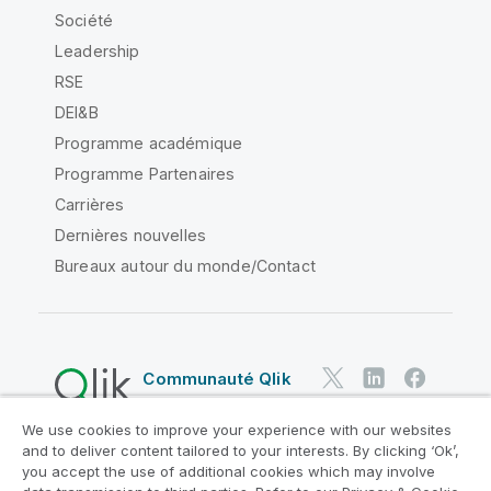
Société
Leadership
RSE
DEI&B
Programme académique
Programme Partenaires
Carrières
Dernières nouvelles
Bureaux autour du monde/Contact
Communauté Qlik
We use cookies to improve your experience with our websites
Contrats juridiques
and to deliver content tailored to your interests. By clicking ‘Ok’,
Conditions d'utilisation des produits
you accept the use of additional cookies which may involve