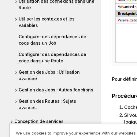
Utilisation des connexions dans une
Route
Utiliser les contextes et les
variables
Configurer des dépendances de
code dans un Job
Configurer des dépendances de
code dans une Route
Gestion des Jobs : Utilisation
avancée
Pour défini
Gestion des Jobs : Autres fonctions
Procédur
Gestion des Routes : Sujets
Coche
avancés
Si vo
Conception de services
logiqu
Cliqu
Intégration d'API
We use cookies to improve your experience with our websites
dans 