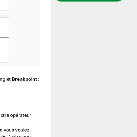
onglet
Breakpoint
:
votre opérateur
ue vous voulez,
rès l'autre pour