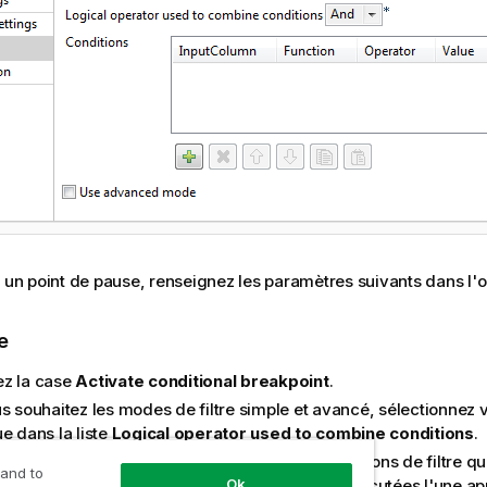
r un point de pause, renseignez les paramètres suivants dans l'
e
z la case
Activate conditional breakpoint
.
us souhaitez les modes de filtre simple et avancé, sélectionnez 
e dans la liste
Logical operator used to combine conditions
.
ez sur le bouton
[+]
pour ajouter autant de conditions de filtre q
 and to
le tableau
Conditions
. Ces conditions seront exécutées l'une ap
Ok