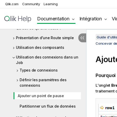
modèle
Qlik.com
Community
Learning
Création d'un Job en utilisant une
Documentation
Intégration
Vi
API de création de Job
Qu'est-ce qu'une Route ?
Guide d'utili
Présentation d'une Route simple
Concevoir de
Utilisation des composants
Ajout
Utilisation des connexions dans un
Job
Types de connexions
Pourquoi
Définir les paramètres des
L'onglet
Br
connexions
traitement 
Ajouter un point de pause
Partitionner un flux de données