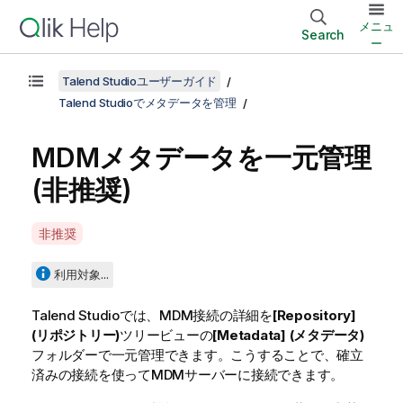
メニュ
Search
ー
Talend Studioユーザーガイド
Talend Studioでメタデータを管理
MDMメタデータを一元管理
(非推奨)
A
非推奨
v
a
利用対象...
i
l
Talend Studio
では、MDM接続の詳細を
[Repository]
a
(リポジトリー)
ツリービューの
[Metadata] (メタデータ)
b
フォルダーで一元管理できます。こうすることで、確立
i
済みの接続を使ってMDMサーバーに接続できます。
l