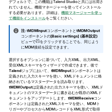
デフォルトで、この機能は
Talend Studio
と共には出荷さ
i
れていません。機能マネージャーを使ってインストール
t
する必要があります。
詳細は、
機能マネージャーを使っ
y
て機能をインストール
をご覧ください。
-
n
o
情
注:
tMDMInput
コンポーネントと
tMDMOutput
t
報
コンポーネントの
[Basic settings] (基本設定)
e
メ
ビューで
をクリックすることでも、同じよう
モ
にMDM接続を設定できます。
選択するオプションに基づいて、入力XML、出力XML、
受信XMLスキーマをウィザードで作成できます。後で
Talend
ジョブにおいて、
tMDMInput
コンポーネントは
定義された入力スキーマを使い、XMLドキュメントに格
納されているマスターデータを読み取ります。
tMDMOutput
は定義された出力スキーマを使い、XMLド
キュメントのマスターデータに書き込むか既存のXMLド
キュメントをアップデートします。
tMDMReceive
コン
ポーネントは定義されたXMLスキーマを使い、MDMト
リガーやプロセスからMDMレコードをXML形式で取得