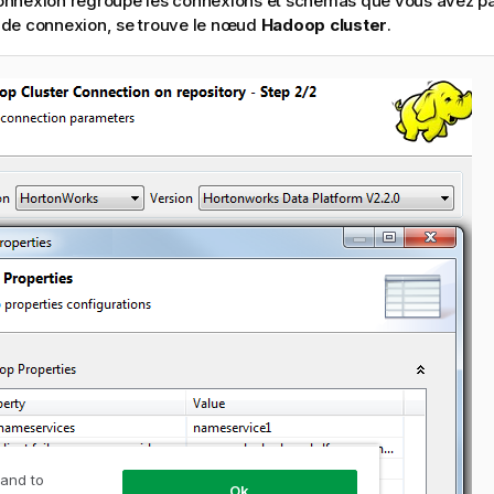
nnexion regroupe les connexions et schémas que vous avez pa
de connexion, se trouve le nœud
Hadoop cluster
.
 and to
Ok