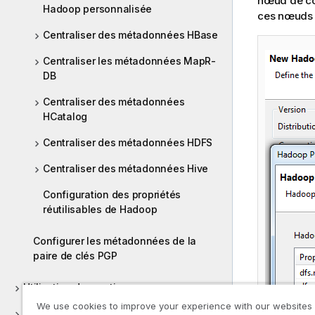
nœud de co
Hadoop personnalisée
ces nœuds 
Centraliser des métadonnées HBase
Centraliser les métadonnées MapR-
DB
Centraliser des métadonnées
HCatalog
Centraliser des métadonnées HDFS
Centraliser des métadonnées Hive
Configuration des propriétés
réutilisables de Hadoop
Configurer les métadonnées de la
paire de clés PGP
Utilisation des routines
We use cookies to improve your experience with our websites
Versions supportées des systèmes tiers