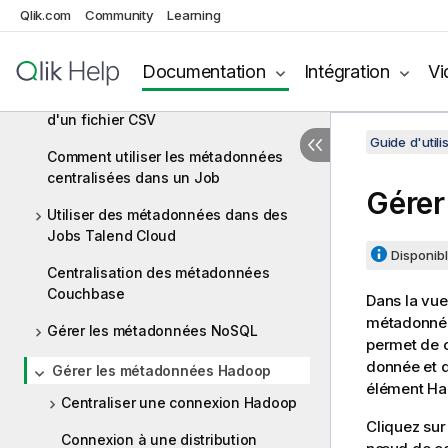
Qlik.com
Community
Learning
contexte et réutiliser ses paramètres
de contexte pour configurer une
connexion
Documentation
Intégration
Vi
Importer des métadonnées à partir
d'un fichier CSV
Guide d'utili
Comment utiliser les métadonnées
centralisées dans un Job
Gérer
Utiliser des métadonnées dans des
Jobs Talend Cloud
Disponibl
Centralisation des métadonnées
Couchbase
Dans la vu
métadonnée
Gérer les métadonnées NoSQL
permet de c
donnée et d
Gérer les métadonnées Hadoop
élément Ha
Centraliser une connexion Hadoop
Cliquez su
Connexion à une distribution