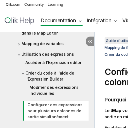
Qlik.com
Mapping de flux de données
Community
Learning
Présentation du fonctionnement du
tMap
Documentation
Intégration
Vi
Configuration du flux d'entrée
dans le Map Editor
Guide d'utili
Mapping de variables
Mapping de f
Utilisation des expressions
Créer du code
Accéder à l'Expression editor
Confi
Créer du code à l'aide de
l'Expression Builder
colon
Modifier des expressions
individuelles
Pourquoi
Configurer des expressions
Le
tMap
vou
pour plusieurs colonnes de
sortie en 
sortie simultanément
En utilisan