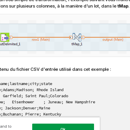
ions sur plusieurs colonnes, à la manière d'un lot, dans le
tMap
.
ntenu du fichier CSV d'entrée utilisé dans cet exemple :
ame;lastname;city;state

;Adams;Madison; Rhode Island

; Garfield; Saint Paul;Colorado

ow;   Eisenhower    ; Juneau; New Hampshire

; Jackson;Denver;Maine

;Buchanan; Pierre; Kentucky

Tyler; Helena; New York

;Adams;Oklahoma City    ;Alaska

 and to
Ok