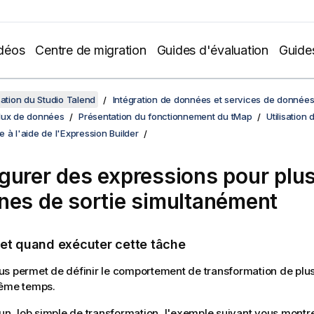
déos
Centre de migration
Guides d'évaluation
Guide
sation du Studio Talend
Intégration de données et services de donnée
lux de données
Présentation du fonctionnement du tMap
Utilisation
 à l'aide de l'Expression Builder
gurer des expressions pour plu
nes de sortie simultanément
 et quand exécuter cette tâche
s permet de définir le comportement de transformation de plu
même temps.
t un Job simple de transformation, l'exemple suivant vous mont