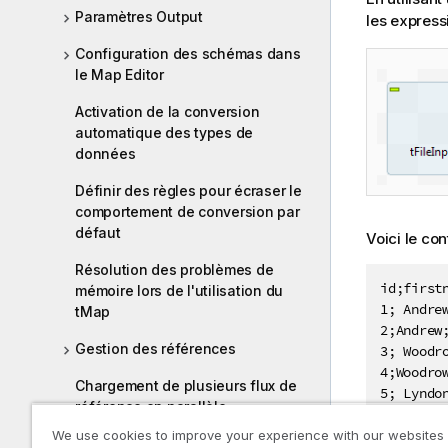
Paramètres Output
les express
Configuration des schémas dans
le Map Editor
Activation de la conversion
automatique des types de
données
Définir des règles pour écraser le
comportement de conversion par
défaut
Voici le co
Résolution des problèmes de
id;firstn
mémoire lors de l'utilisation du
1; Andrew
tMap
2;Andrew
Gestion des références
3; Woodr
4;Woodrow
Chargement de plusieurs flux de
5; Lyndon
référence en parallèle
6;  Bill;
7;George
We use cookies to improve your experience with our websites
Aperçu des données