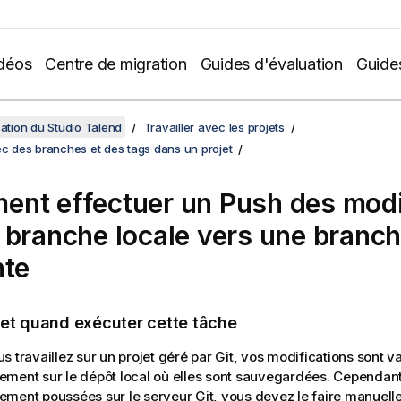
déos
Centre de migration
Guides d'évaluation
Guide
sation du Studio Talend
Travailler avec les projets
ec des branches et des tags dans un projet
nt effectuer un Push des modi
 branche locale vers une branc
nte
 et quand exécuter cette tâche
s travaillez sur un projet géré par Git, vos modifications sont v
ment sur le dépôt local où elles sont sauvegardées. Cependant,
ment poussées sur le serveur Git, vous devez le faire manuelle