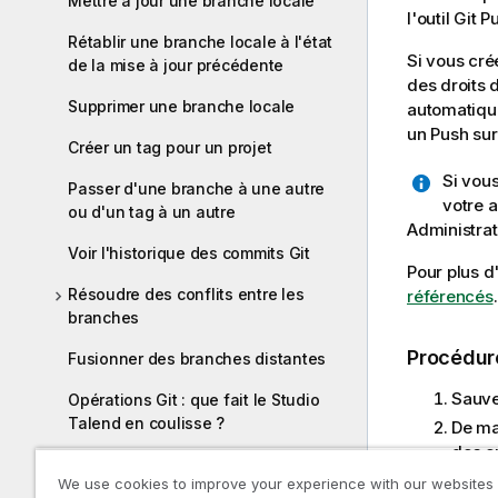
Mettre à jour une branche locale
l'outil Git 
Rétablir une branche locale à l'état
Si vous cré
de la mise à jour précédente
des droits 
Supprimer une branche locale
automatique
un Push sur
Créer un tag pour un projet
Si vou
Passer d'une branche à une autre
votre a
ou d'un tag à un autre
Administrat
Voir l'historique des commits Git
Pour plus d
Résoudre des conflits entre les
référencés
.
branches
Procédur
Fusionner des branches distantes
Sauveg
Opérations Git : que fait le Studio
Talend en coulisse ?
De man
des er
Définir les références des projets
et le 
We use cookies to improve your experience with our websites