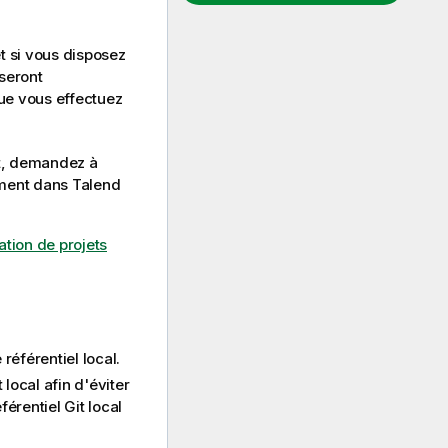
t si vous disposez
 seront
que vous effectuez
et, demandez à
lement dans
Talend
sation de projets
référentiel local.
local afin d'éviter
érentiel Git local