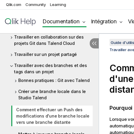
standard
Qlik.com
Community
Learning
Signer des commits et des tags avec
GPG en mode de stockage Git
Documentation
Intégration
Vi
standard
Travailler en collaboration sur des
Guide d'utili
projets Git dans Talend Cloud
Travailler av
Travailler sur un projet partagé
Comme
Travailler avec des branches et des
tags dans un projet
d'une
Bonnes pratiques : Git avec Talend
dista
Créer une branche locale dans le
Studio Talend
Pourquoi
Comment effectuer un Push des
modifications d'une branche locale
Lorsque vou
vers une branche distante
automatique
automatique