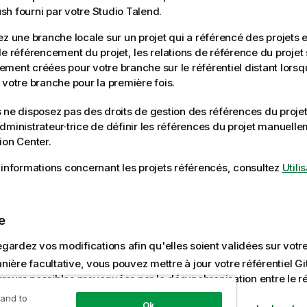
Push fourni par votre
Studio Talend
.
ez une branche locale sur un projet qui a référencé des projets e
de référencement du projet, les relations de référence du projet
ment créées pour votre branche sur le référentiel distant lors
 votre branche pour la première fois.
s ne disposez pas des droits de gestion des références du proj
dministrateur·trice de définir les références du projet manuel
ion Center
.
'informations concernant les projets référencés, consultez
Utili
e
ardez vos modifications afin qu'elles soient validées sur votre 
ière facultative, vous pouvez mettre à jour votre référentiel Git 
reurs possibles provoquées par la désynchronisation entre le réf
serveur.
 and to
Ok