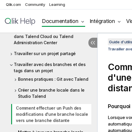
Qlik.com
Community
Learning
Signer des commits et des tags avec
GPG en mode de stockage Git
standard
Documentation
Intégration
Vi
Travailler sur des projets Git partagés
dans Talend Cloud ou Talend
Guide d'utili
Administration Center
Travailler av
Travailler sur un projet partagé
Comme
Travailler avec des branches et des
tags dans un projet
d'une
Bonnes pratiques : Git avec Talend
dista
Créer une branche locale dans le
Studio Talend
Pourquoi
Comment effectuer un Push des
modifications d'une branche locale
Lorsque vou
vers une branche distante
automatique
automatique