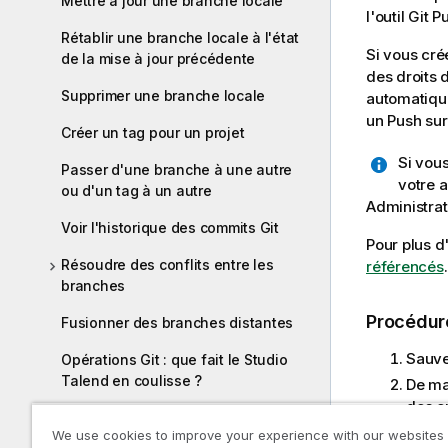
Mettre à jour une branche locale
l'outil Git 
Rétablir une branche locale à l'état
Si vous cré
de la mise à jour précédente
des droits 
Supprimer une branche locale
automatique
un Push sur
Créer un tag pour un projet
Si vou
Passer d'une branche à une autre
votre a
ou d'un tag à un autre
Administrat
Voir l'historique des commits Git
Pour plus d
Résoudre des conflits entre les
référencés
.
branches
Procédur
Fusionner des branches distantes
Sauveg
Opérations Git : que fait le Studio
Talend en coulisse ?
De man
des er
Définir les références des projets
et le 
We use cookies to improve your experience with our websites