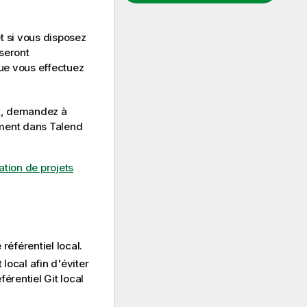
t si vous disposez
 seront
que vous effectuez
et, demandez à
lement dans
Talend
sation de projets
référentiel local.
local afin d'éviter
érentiel Git local