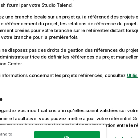
Push fourni par votre
Studio Talend
.
ez une branche locale sur un projet qui a référencé des projets e
de référencement du projet, les relations de référence du projet
ment créées pour votre branche sur le référentiel distant lors
 votre branche pour la première fois.
s ne disposez pas des droits de gestion des références du proj
dministrateur·trice de définir les références du projet manuel
ion Center
.
'informations concernant les projets référencés, consultez
Utili
e
ardez vos modifications afin qu'elles soient validées sur votre 
ière facultative, vous pouvez mettre à jour votre référentiel Git 
reurs possibles provoquées par la désynchronisation entre le réf
serveur.
 and to
Ok