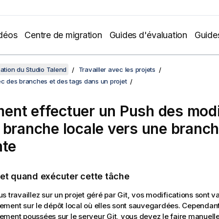
déos
Centre de migration
Guides d'évaluation
Guide
sation du Studio Talend
Travailler avec les projets
ec des branches et des tags dans un projet
nt effectuer un Push des modi
 branche locale vers une branc
nte
 et quand exécuter cette tâche
s travaillez sur un projet géré par Git, vos modifications sont v
ment sur le dépôt local où elles sont sauvegardées. Cependant,
ment poussées sur le serveur Git, vous devez le faire manuelle