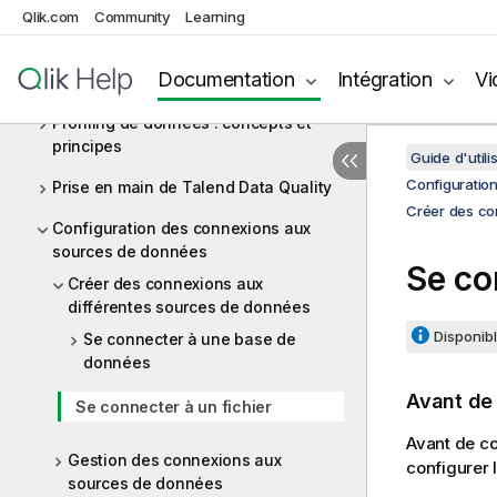
Qlik.com
Community
Learning
Big Data
Profiling de données et qualité de
Documentation
Intégration
Vi
données
Profiling de données : concepts et
principes
Guide d'utili
Configuratio
Prise en main de Talend Data Quality
Créer des co
Configuration des connexions aux
sources de données
Se co
Créer des connexions aux
différentes sources de données
Disponibl
Se connecter à une base de
données
Avant d
Se connecter à un fichier
Avant de c
Gestion des connexions aux
configurer 
sources de données