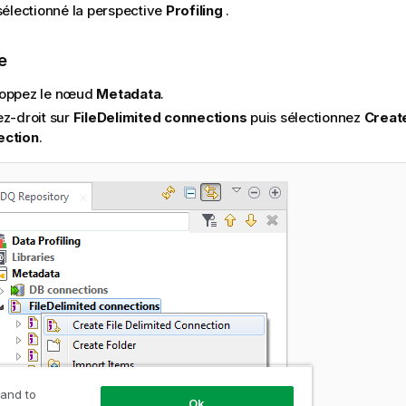
électionné la perspective
Profiling
.
e
oppez le nœud
Metadata
.
ez-droit sur
FileDelimited connections
puis sélectionnez
Create
ection
.
 and to
Ok