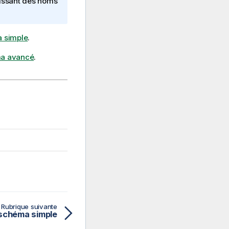
issant des noms
a simple
.
ma avancé
.
Rubrique suivante
 schéma simple