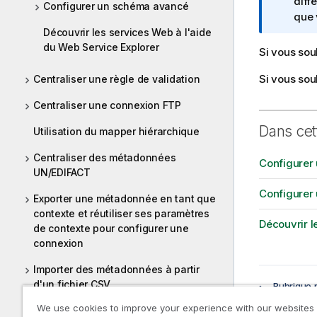
e
diff
Configurer un schéma avancé
I
que 
n
Découvrir les services Web à l'aide
du Web Service Explorer
f
Si vous sou
o
Si vous so
r
Centraliser une règle de validation
m
Centraliser une connexion FTP
a
t
Dans cet
Utilisation du mapper hiérarchique
i
o
Centraliser des métadonnées
Configurer
n
UN/EDIFACT
s
Configurer
Exporter une métadonnée en tant que
contexte et réutiliser ses paramètres
Découvrir l
de contexte pour configurer une
connexion
Importer des métadonnées à partir
d'un fichier CSV
Rubrique 
We use cookies to improve your experience with our websites
Comment utiliser les métadonnées