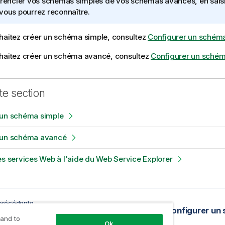
érencier vos schémas simples de vos schémas avancés, en sais
vous pourrez reconnaître.
haitez créer un schéma simple, consultez
Configurer un schém
uhaitez créer un schéma avancé, consultez
Configurer un sché
te section
 un schéma simple
 un schéma avancé
es services Web à l'aide du Web Service Explorer
précédente
Créer une connexion à un fichier de règles déjà existant
Configurer un
 and to
Ok