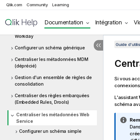
Qlik.com
Community
Learning
Centraliser les métadonnées
Snowflake
Documentation
Intégration
Vi
Centraliser des métadonnées
Workday
Guide d'utili
Configurer un schéma générique
Centraliser les métadonnées MDM
Centr
(déprécié)
Gestion d'un ensemble de règles de
Si vous acc
consolidation
connexions
Centraliser des règles embarquées
L'assistant
(Embedded Rules, Drools)
schéma ava
Centraliser les métadonnées Web
N
Rem
Service
o
Dans
Configurer un schéma simple
t
crée