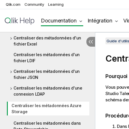
Qlik.com
Centraliser des métadonnées File
Community
Learning
Regex
Documentation
Intégration
Vi
Centraliser des métadonnées d'un
fichier XML
Centraliser des métadonnées d'un
Guide d'utili
fichier Excel
Centraliser les métadonnées d'un
Centr
fichier LDIF
Centraliser les métadonnées d'un
Pourquoi
fichier JSON
Vous pouvez
Centraliser les métadonnées d'une
Studio Tal
connexion LDAP
schéma des 
Centraliser les métadonnées Azure
Storage
Procédur
Centraliser les métadonnées dans
Dans 