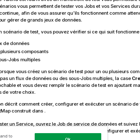
cénarios vous permettent de tester vos Jobs et vos Services du
 continue, afin de vous assurer qu'ils fonctionnent comme attend
our gérer de grands jeux de données.
n scénario de test, vous pouvez vérifier si ce qui suit fonction
ux de données
 plusieurs composants
ous-Jobs multiples
orsque vous créez un scénario de test pour un ou plusieurs com
 pas un flux de données ou des sous-Jobs multiples, la case
Cre
ochable et vous devez remplir le scénario de test en ajoutant m
 de votre choix.
on décrit comment créer, configurer et exécuter un scénario de t
tMap
construit dans
.
ester un Service, ouvrez le Job de service de données et suive
 le Job d'intégration de données pour créer, configurer et exéc
 and to
 de service de données.
Ok