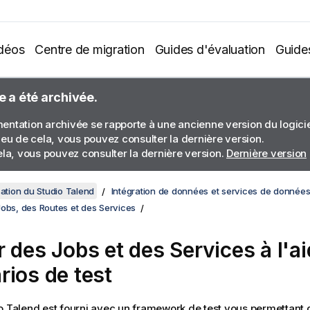
déos
Centre de migration
Guides d'évaluation
Guide
e a été archivée.
ntation archivée se rapporte à une ancienne version du logiciel
ieu de cela, vous pouvez consulter la dernière version.
ela, vous pouvez consulter la dernière version.
Dernière version
sation du Studio Talend
Intégration de données et services de donnée
Jobs, des Routes et des Services
r des Jobs et des Services à l'a
rios de test
o Talend
est fourni avec un framework de test vous permettant 