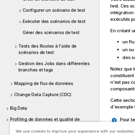
test. Ces s
Configurer un scénario de test
intégration
exécutés p
Exécuter des scénarios de test
En créant u
Gérer des scénarios de test
un fl
Tests des Routes à l'aide de
un ou
scénarios de test
des s
Gestion des Jobs dans différentes
Notez que l
branches et tags
constituent
n'est pas c
Mapping de flux de données
composants
Change Data Capture (CDC)
Cette secti
d'exemple
Big Data
Profiling de données et qualité de
Pour t
données
qu'avec
We use cookies to improve your experience with our websites
pour le Job