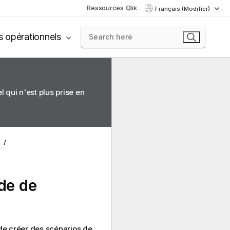
Ressources Qlik
Français (Modifier)
s opérationnels
 qui n'est plus prise en
s
ide de
de créer des scénarios de