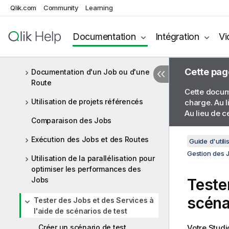
Qlik.com
Community
Learning
Recherche d'un Job dans le
référentiel
Documentation
Intégration
Vi
Gestion des versions d'un Job ou
d'une Route
Cette pag
Documentation d'un Job ou d'une
Route
Cette docume
Utilisation de projets référencés
charge. Au l
Au lieu de c
Comparaison des Jobs
Exécution des Jobs et des Routes
Guide d'utili
Gestion des 
Utilisation de la parallélisation pour
optimiser les performances des
Jobs
Teste
scéna
Tester des Jobs et des Services à
l'aide de scénarios de test
Créer un scénario de test
Votre
Studi