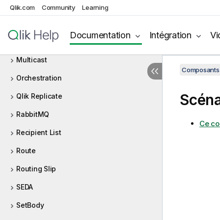
Map
Qlik.com
Community
Learning
Messaging Endpoint
Documentation
Intégration
Vi
MQTT
Multicast
Composants 
Orchestration
Scénar
Qlik Replicate
RabbitMQ
Ce co
Recipient List
Route
Routing Slip
SEDA
SetBody