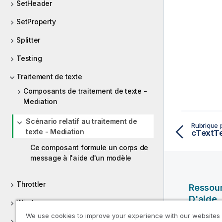
SetHeader
SetProperty
Splitter
Testing
Traitement de texte
Composants de traitement de texte -
Mediation
Scénario relatif au traitement de
Rubrique 
texte - Mediation
cTextT
Ce composant formule un corps de
message à l'aide d'un modèle
Throttler
Ressou
D'aide
Wiretap
We use cookies to improve your experience with our websites
Vidéos Ql
WMQ