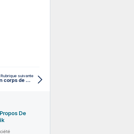
Rubrique suivante
Ce composant formule un corps de message à l'aide d'un modèle
 Propos De
ik
ciété