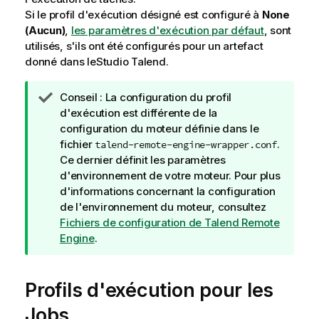
Si le profil d'exécution désigné est configuré à
None
(Aucun)
,
les paramètres d'exécution par défaut
, sont
utilisés, s'ils ont été configurés pour un artefact
donné dans le
Studio Talend
.
N
Conseil :
La configuration du profil
o
d'exécution est différente de la
t
configuration du moteur définie dans le
e
fichier
.
talend-remote-engine-wrapper.conf
I
Ce dernier définit les paramètres
n
d'environnement de votre moteur. Pour plus
f
d'informations concernant la configuration
o
de l'environnement du moteur, consultez
r
Fichiers de configuration de Talend Remote
m
Engine
.
a
t
Profils d'exécution pour les
i
o
Jobs
n