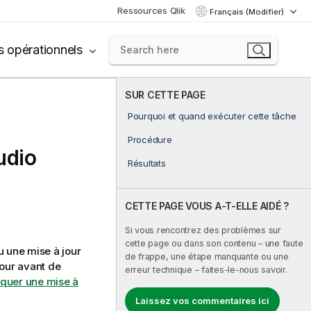
Ressources Qlik
Français (Modifier)
s opérationnels
SUR CETTE PAGE
Pourquoi et quand exécuter cette tâche
Procédure
udio
Résultats
CETTE PAGE VOUS A-T-ELLE AIDÉ ?
Si vous rencontrez des problèmes sur
cette page ou dans son contenu – une faute
u une mise à jour
de frappe, une étape manquante ou une
jour avant de
erreur technique – faites-le-nous savoir.
iquer une mise à
Laissez vos commentaires ici