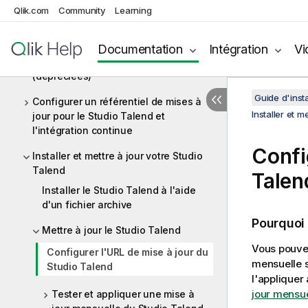
Qlik.com
Community
Learning
Installer Talend Runtime
Installation et configuration des
Documentation
Intégration
Vi
modules de journalisation Talend
(dépréciées)
Guide d'insta
Configurer un référentiel de mises à
Installer et m
jour pour le Studio Talend et
l'intégration continue
Confi
Installer et mettre à jour votre Studio
Talend
Talen
Installer le Studio Talend à l'aide
d'un fichier archive
Pourquoi
Mettre à jour le Studio Talend
Vous pouvez
Configurer l'URL de mise à jour du
mensuelle s
Studio Talend
l'appliquer
jour mensue
Tester et appliquer une mise à