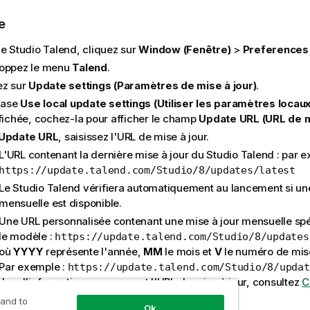
e
le
Studio Talend
, cliquez sur
Window (Fenêtre)
>
Preferences
oppez le menu
Talend
.
ez sur
Update settings (Paramètres de mise à jour)
.
 case
Use local update settings (Utiliser les paramètres locaux
ffichée, cochez-la pour afficher le champ
Update URL (URL de m
Update URL
, saisissez l'URL de mise à jour.
L'URL contenant la dernière mise à jour du
Studio Talend
: par 
https://update.talend.com/Studio/8/updates/latest
Le
Studio Talend
vérifiera automatiquement au lancement si une
mensuelle est disponible.
Une URL personnalisée contenant une mise à jour mensuelle spé
le modèle :
https://update.talend.com/Studio/8/updates
où
YYYY
représente l'année,
MM
le mois et
V
le numéro de mise 
Par exemple :
https://update.talend.com/Studio/8/updat
plus d'informations concernant l'URL de mise à jour, consultez
C
ntiels de mise à jour
.
 and to
Ok