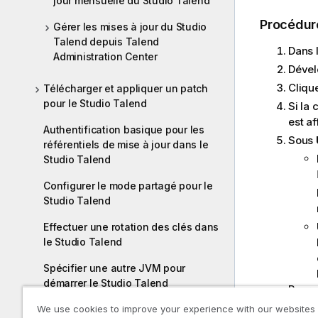
jour mensuelle du Studio Talend
Procédur
Gérer les mises à jour du Studio
Talend depuis Talend
Dans 
Administration Center
Dével
Cliqu
Télécharger et appliquer un patch
pour le Studio Talend
Si la
est a
Authentification basique pour les
Sous
référentiels de mise à jour dans le
Studio Talend
Configurer le mode partagé pour le
Studio Talend
Effectuer une rotation des clés dans
le Studio Talend
Spécifier une autre JVM pour
démarrer le Studio Talend
Pour 
référe
We use cookies to improve your experience with our websites
Configurer un chemin JDK pour