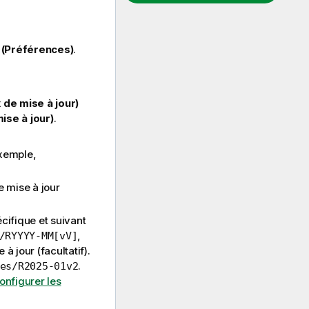
 (Préférences)
.
 de mise à jour)
ise à jour)
.
exemple,
 mise à jour
cifique et suivant
,
/RYYYY-MM[vV]
à jour (facultatif).
.
es/R2025-01v2
onfigurer les