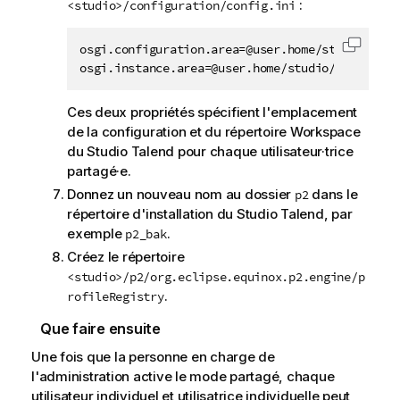
:
<studio>/configuration/config.ini
osgi.configuration.area=@user.home/studio/confi
Copier 
osgi.instance.area=@user.home/studio/workspace
Ces deux propriétés spécifient l'emplacement
de la configuration et du répertoire Workspace
du
Studio Talend
pour chaque utilisateur·trice
partagé·e.
Donnez un nouveau nom au dossier
dans le
p2
répertoire d'installation du
Studio Talend
, par
exemple
.
p2_bak
Créez le répertoire
<studio>/p2/org.eclipse.equinox.p2.engine/p
.
rofileRegistry
Que faire ensuite
Une fois que la personne en charge de
l'administration active le mode partagé, chaque
utilisateur individuel et utilisatrice individuelle peut