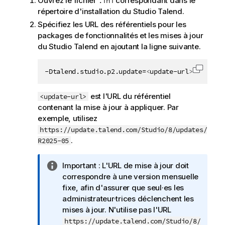
Ouvrez le fichier
correspondant dans le
.ini
répertoire d'installation du
Studio Talend
.
Spécifiez les URL des référentiels pour les
packages de fonctionnalités et les mises à jour
du
Studio Talend
en ajoutant la ligne suivante.
-Dtalend.studio.p2.update=
<
update-url
>
Copier 
est l'URL du référentiel
<update-url>
contenant la mise à jour à appliquer. Par
exemple, utilisez
https://update.talend.com/Studio/8/updates/
.
R2025-05
N
Important :
L'URL de mise à jour doit
o
correspondre à une version mensuelle
t
fixe, afin d'assurer que seul·es les
e
administrateur·trices déclenchent les
I
mises à jour. N'utilise pas l'URL
n
https://update.talend.com/Studio/8/