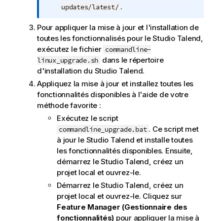
f
.
updates/latest/
o
Pour appliquer la mise à jour et l'installation de
r
toutes les fonctionnalisés pour le
Studio Talend
,
m
exécutez le fichier
commandline-
a
dans le répertoire
linux_upgrade.sh
t
d'installation du
Studio Talend
.
i
o
Appliquez la mise à jour et installez toutes les
n
fonctionnalités disponibles à l'aide de votre
s
méthode favorite :
Exécutez le script
. Ce script met
commandline_upgrade.bat
à jour le
Studio Talend
et installe toutes
les fonctionnalités disponibles. Ensuite,
démarrez le
Studio Talend
, créez un
projet local et ouvrez-le.
Démarrez le
Studio Talend
, créez un
projet local et ouvrez-le. Cliquez sur
Feature Manager (Gestionnaire des
fonctionnalités)
pour appliquer la mise à