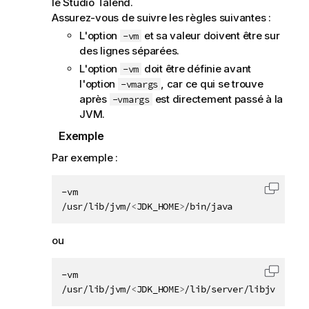
le
Studio Talend
.
Assurez-vous de suivre les règles suivantes :
L'option
et sa valeur doivent être sur
-vm
des lignes séparées.
L'option
doit être définie avant
-vm
l'option
, car ce qui se trouve
-vmargs
après
est directement passé à la
-vmargs
JVM.
Exemple
Par exemple :
-vm 

Copier 
/usr/lib/jvm/
<
JDK_HOME
>
/bin/java
ou
-vm

Copier 
/usr/lib/jvm/
<
JDK_HOME
>
/lib/server/libjvm.so