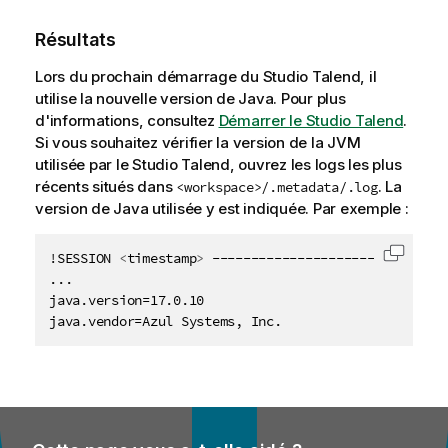
Résultats
Lors du prochain démarrage du
Studio Talend
, il
utilise la nouvelle version de Java. Pour plus
d'informations, consultez
Démarrer le Studio Talend
.
Si vous souhaitez vérifier la version de la JVM
utilisée par le
Studio Talend
, ouvrez les logs les plus
récents situés dans
. La
<workspace>/.metadata/.log
version de Java utilisée y est indiquée. Par exemple :
!SESSION 
<
timestamp
>
 -------------------------------
Copier 
...

java.version=17.0.10

java.vendor=Azul Systems, Inc. 