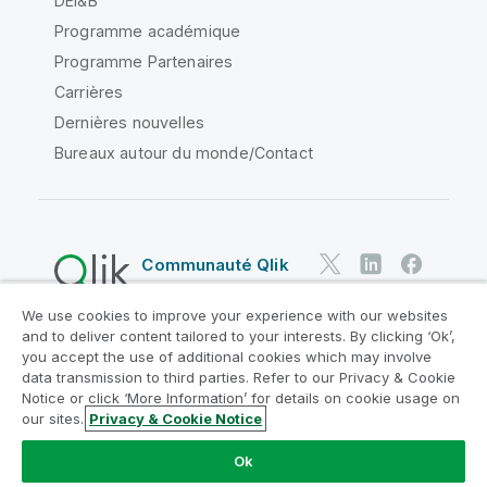
DEI&B
Programme académique
Programme Partenaires
Carrières
Dernières nouvelles
Bureaux autour du monde/Contact
Communauté Qlik
We use cookies to improve your experience with our websites
Contrats juridiques
and to deliver content tailored to your interests. By clicking ‘Ok’,
Conditions d'utilisation des produits
you accept the use of additional cookies which may involve
data transmission to third parties. Refer to our Privacy & Cookie
Legal Policies
Conditions légales
Notice or click ‘More Information’ for details on cookie usage on
Conditions d'utilisation
Marques
our sites.
Privacy & Cookie Notice
Do Not Share My Info
Ok
Copyright © 1993-2026 QlikTech International AB. Tous