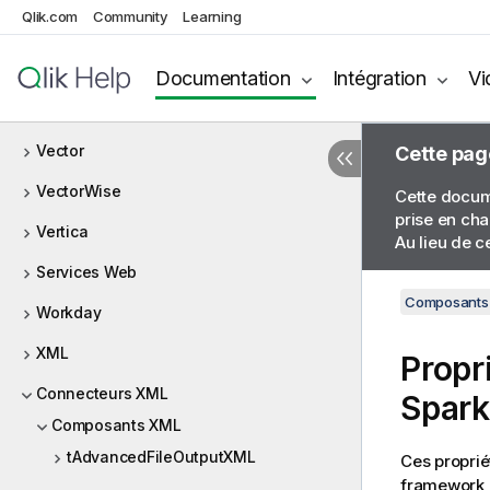
Qlik.com
Community
Learning
tServerAlive
tSocketTextStreamInput
Documentation
Intégration
Vi
tXMLMap
Vector
Cette pag
VectorWise
Cette docume
prise en cha
Vertica
Au lieu de c
Services Web
Composants 
Workday
XML
Propr
Connecteurs XML
Spark
Composants XML
tAdvancedFileOutputXML
Ces proprié
framework