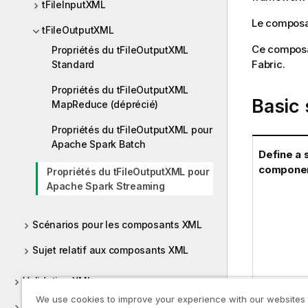
tFileInputXML
Le compos
tFileOutputXML
Ce composan
Propriétés du tFileOutputXML
Fabric.
Standard
Propriétés du tFileOutputXML
Basic 
MapReduce (déprécié)
Propriétés du tFileOutputXML pour
Apache Spark Batch
Define a 
compone
Propriétés du tFileOutputXML pour
Apache Spark Streaming
Scénarios pour les composants XML
Sujet relatif aux composants XML
Validation XML
We use cookies to improve your experience with our websites
XMLRPC