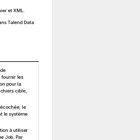
hier
et
XML
.
ans Talend Data
 de
 fournir les
on pour la
chiers cible,
décochée, le
st le système
on à utiliser
me Job. Par