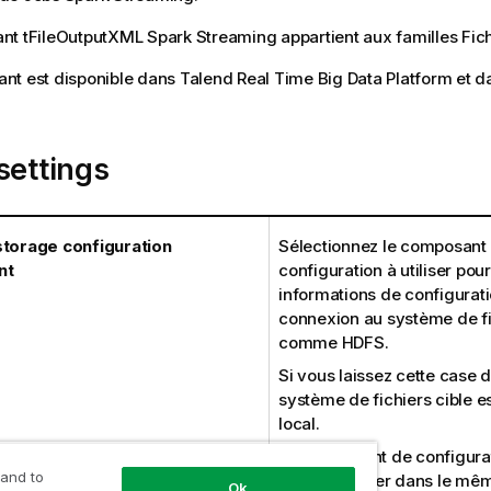
ant
tFileOutputXML
Spark Streaming
appartient aux familles
Fic
t est disponible dans Talend Real Time Big Data Platform et d
settings
storage configuration
Sélectionnez le composant
nt
configuration à utiliser pour
informations de configurati
connexion au système de fi
comme HDFS.
Si vous laissez cette case 
système de fichiers cible e
local.
Le composant de configurati
 and to
doit se trouver dans le mê
Ok