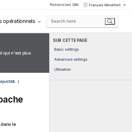
Ressources Qlik
Français (Modifier)
s opérationnels
SUR CETTE PAGE
Basic settings
 qui n'est plus
Advanced settings
Utilisation
OutputXML
Apache
 dans le