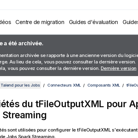
déos
Centre de migration
Guides d'évaluation
Guide
e a été archivée.
ntation archivée se rapporte à une ancienne version du logiciel
rge. Au lieu de cela, vous pouvez consulter la dernière version.
ela, vous pouvez consulter la dernière version.
Dernière version
Talend pour les Jobs
Connecteurs XML
Composants XML
tFile
iétés du tFileOutputXML pour 
 Streaming
tés sont utilisées pour configurer le
tFileOutputXML
s'exécutant
 de Jobs
Spark Streaming
.