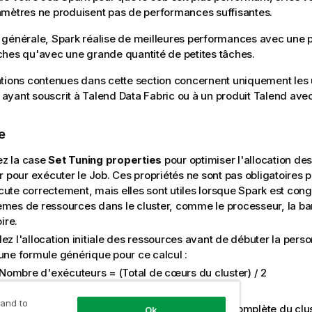
mètres ne produisent pas de performances suffisantes.
générale, Spark réalise de meilleures performances avec une p
hes qu'avec une grande quantité de petites tâches.
tions contenues dans cette section concernent uniquement les ut
es ayant souscrit à Talend Data Fabric ou à un produit Talend ave
e
z la case
Set Tuning properties
pour optimiser l'allocation de
er pour exécuter le Job. Ces propriétés ne sont pas obligatoires 
cute correctement, mais elles sont utiles lorsque Spark est con
èmes de ressources dans le cluster, comme le processeur, la ba
re.
ez l'allocation initiale des ressources avant de débuter la perso
 une formule générique pour ce calcul :
Nombre d'exécuteurs = (Total de cœurs du cluster) / 2
Nombre de cœurs par exécuteur = 2
 and to
Mémoire par exécuteur = (Jusqu'à la mémoire complète du clu
Ok