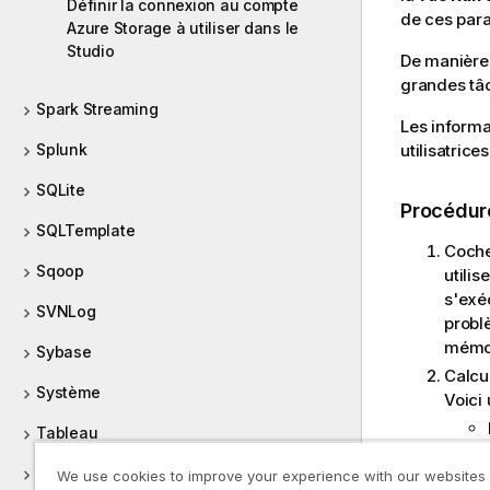
Définir la connexion au compte
de ces para
Azure Storage à utiliser dans le
Studio
De manière 
grandes tâc
Spark Streaming
Les informa
Splunk
utilisatric
SQLite
Procédur
SQLTemplate
Coche
Sqoop
utilis
s'exé
SVNLog
probl
mémoi
Sybase
Calcul
Système
Voici
Tableau
Tachyon
We use cookies to improve your experience with our websites