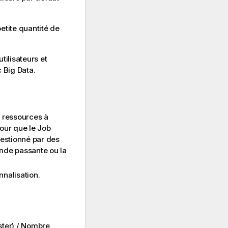
etite quantité de
ilisateurs et
c Big Data.
s ressources à
pour que le Job
gestionné par des
nde passante ou la
nnalisation.
ster) / Nombre