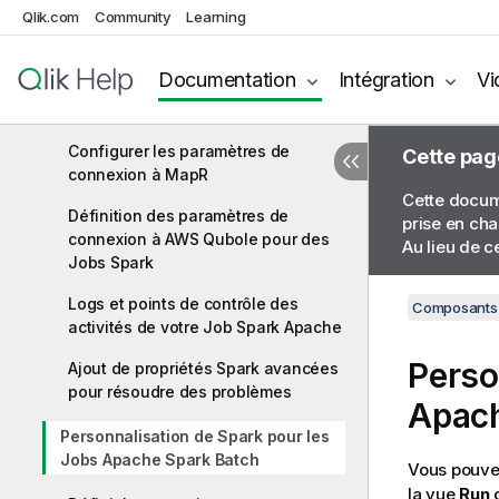
Qlik.com
Community
Learning
Configuration des paramètres de
connexion à Hortonworks
Documentation
Intégration
Vi
Configurer les paramètres Knox
avec CDP Public Cloud Data Hub
Configurer les paramètres de
Cette pag
connexion à MapR
Cette docume
Définition des paramètres de
prise en cha
connexion à AWS Qubole pour des
Au lieu de c
Jobs Spark
Logs et points de contrôle des
Composants 
activités de votre Job Spark Apache
Perso
Ajout de propriétés Spark avancées
pour résoudre des problèmes
Apach
Personnalisation de Spark pour les
Jobs Apache Spark Batch
Vous pouvez
la vue
Run
d