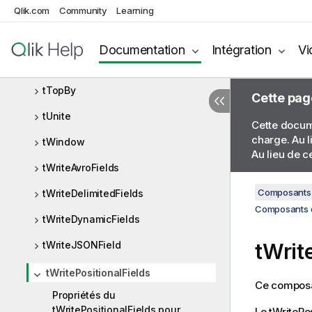
Qlik.com
Community
Learning
tSplitRow
tSqlRow
Documentation
Intégration
Vi
tTop
tTopBy
Cette pag
tUnite
Cette docume
charge. Au l
tWindow
Au lieu de c
tWriteAvroFields
Composants 
tWriteDelimitedFields
Composants de
tWriteDynamicFields
tWriteJSONField
tWrit
tWritePositionalFields
Ce composan
Propriétés du
tWritePositionalFields pour
Le
tWritePo