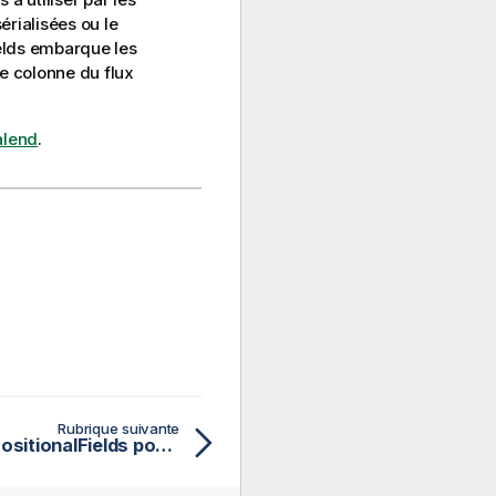
rialisées ou le
elds
embarque les
e colonne du flux
alend
.
Rubrique suivante
Propriétés du tWritePositionalFields pour Apache Spark Streaming