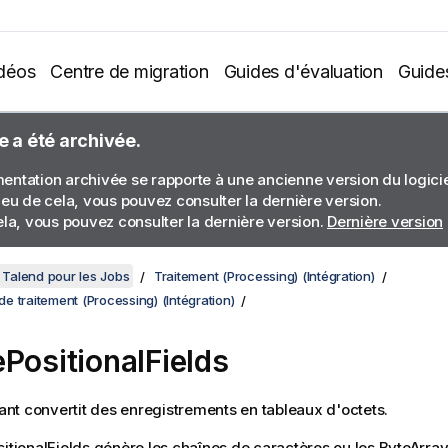
déos
Centre de migration
Guides d'évaluation
Guide
e a été archivée.
ntation archivée se rapporte à une ancienne version du logiciel
ieu de cela, vous pouvez consulter la dernière version.
ela, vous pouvez consulter la dernière version.
Dernière version
Talend pour les Jobs
Traitement (Processing) (Intégration)
 traitement (Processing) (Intégration)
ePositionalFields
t convertit des enregistrements en tableaux d'octets.
sitionalFields
génère les chaînes de caractères ou les ByteArrays 