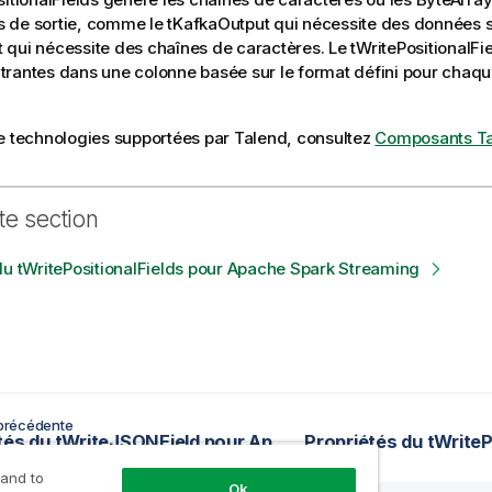
 de sortie, comme le
tKafkaOutput
qui nécessite des données sé
t
qui nécessite des chaînes de caractères. Le
tWritePositionalFi
rantes dans une colonne basée sur le format défini pour chaqu
e technologies supportées par
Talend
, consultez
Composants T
te section
du tWritePositionalFields pour Apache Spark Streaming
précédente
Propriétés du tWriteJSONField pour Apache Spark Streaming
 and to
Ok