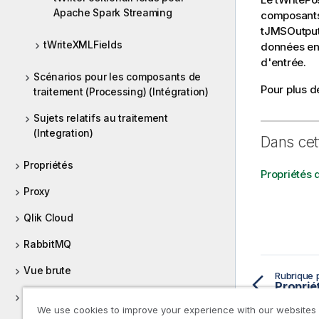
Apache Spark Streaming
composants
tJMSOutpu
tWriteXMLFields
données ent
d'entrée.
Scénarios pour les composants de
Pour plus d
traitement (Processing) (Intégration)
Sujets relatifs au traitement
(Integration)
Dans cet
Propriétés
Propriétés 
Proxy
Qlik Cloud
RabbitMQ
Vue brute
Rubrique 
Regex
We use cookies to improve your experience with our websites