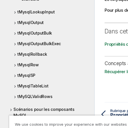
Pour plus d
tMysqlLookupInput
tMysqlOutput
Dans cet
tMysqlOutputBulk
tMysqlOutputBulkExec
Propriétés 
tMysqlRollback
Concepts 
tMysqlRow
Récupérer l
tMysqlSP
tMysqlTableList
tMySQLValidRows
Scénarios pour les composants
Rubrique 
MySQL
We use cookies to improve your experience with our websites
Sujets relatifs à MySQL