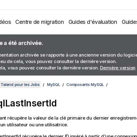
déos
Centre de migration
Guides d'évaluation
Guide
e a été archivée.
ntation archivée se rapporte à une ancienne version du logiciel
ieu de cela, vous pouvez consulter la dernière version.
ela, vous pouvez consulter la dernière version.
Dernière version
Talend pour les Jobs
MySQL
Composants MySQL
lLastInsertId
t récupère la valeur de la clé primaire du dernier enregistrem
 utilisateur ou une utilisatrice.
stInsertId
récupère le dernier ID inséré à partir d'une connexio