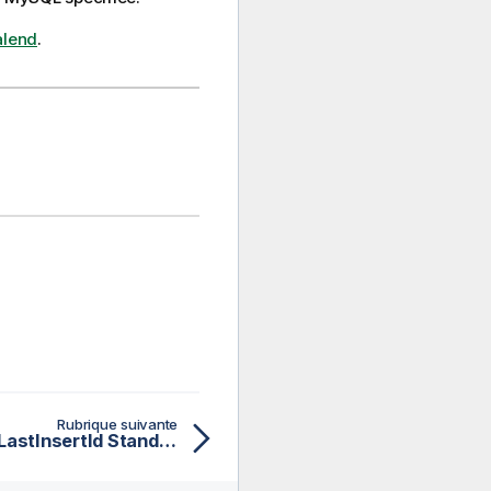
alend
.
Rubrique suivante
Propriétés du tMysqlLastInsertId Standard