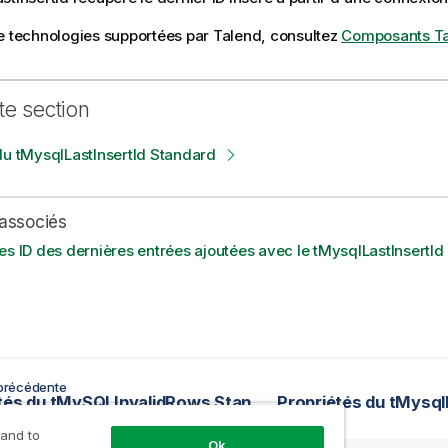
e technologies supportées par
Talend
, consultez
Composants T
te section
du tMysqlLastInsertId Standard
associés
es ID des dernières entrées ajoutées avec le tMysqlLastInsertId
précédente
Propriétés du tMySQLInvalidRows Standard
 and to
Ok