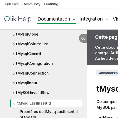
Qlik.com
Community
Learning
MySQL
Composants MySQL
Documentation
Intégration
Vi
tMysqlBulkExec
tMysqlClose
Cette pag
tMysqlColumnList
Cette docume
charge. Au l
tMysqlCommit
Au lieu de c
tMysqlConfiguration
Composants 
tMysqlConnection
tMysqlInput
tMysq
tMySQLInvalidRows
Ce composan
tMysqlLastInsertId
MySQL par un
Propriétés du tMysqlLastInsertId
Standard
Le
tMysqlLa