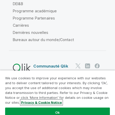
DEI&B
Programme académique
Programme Partenaires
Carrières
Dernières nouvelles
Bureaux autour du monde/Contact
Communauté Qlik
We use cookies to improve your experience with our websites
Contrats juridiques
and to deliver content tailored to your interests. By clicking ‘Ok’,
Conditions d'utilisation des produits
you accept the use of additional cookies which may involve
data transmission to third parties. Refer to our Privacy & Cookie
Legal Policies
Conditions légales
Notice or click ‘More Information’ for details on cookie usage on
Conditions d'utilisation
Marques
our sites.
Privacy & Cookie Notice
Do Not Share My Info
Ok
Copyright © 1993-2026 QlikTech International AB. Tous