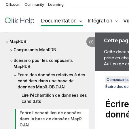
(Intégration)
Qlik.com
Community
Learning
Apprentissage automatique (Machine
learning)
Documentation
Intégration
Vi
E-mail
Cette pag
MapRDB
Composants MapRDB
Cette docume
prise en cha
Scénario pour les composants
Au lieu de c
MapRDB
Écrire des données relatives à des
Composants 
candidats dans une base de
Écrire des d
données MapR-DB OJAI
Lire l'échantillon de données des
candidats
Écrir
donn
Écrire l'échantillon de données
dans la base de données MapR
OJAI