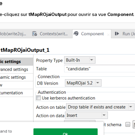
e
e-cliquez sur
tMapROjaiOutput
pour ouvrir sa vue
Component
.
 and to
Ok