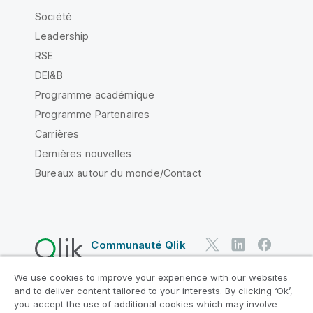
Société
Leadership
RSE
DEI&B
Programme académique
Programme Partenaires
Carrières
Dernières nouvelles
Bureaux autour du monde/Contact
Communauté Qlik
We use cookies to improve your experience with our websites
Contrats juridiques
and to deliver content tailored to your interests. By clicking ‘Ok’,
Conditions d'utilisation des produits
you accept the use of additional cookies which may involve