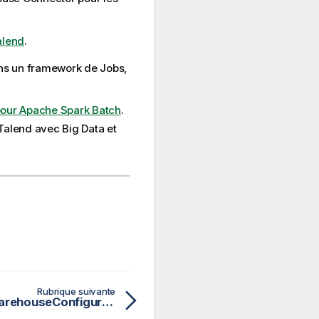
alend
.
ans un framework de Jobs,
pour Apache Spark Batch
.
Talend avec Big Data et
Rubrique suivante
Propriétés du tHiveWarehouseConfiguration pour Apache Spark Batch