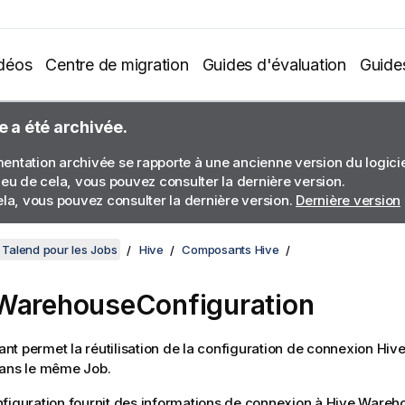
déos
Centre de migration
Guides d'évaluation
Guide
e a été archivée.
ntation archivée se rapporte à une ancienne version du logiciel
ieu de cela, vous pouvez consulter la dernière version.
ela, vous pouvez consulter la dernière version.
Dernière version
Talend pour les Jobs
Hive
Composants Hive
WarehouseConfiguration
t permet la réutilisation de la configuration de connexion Hi
dans le même Job.
figuration
fournit des informations de connexion à Hive Wareh