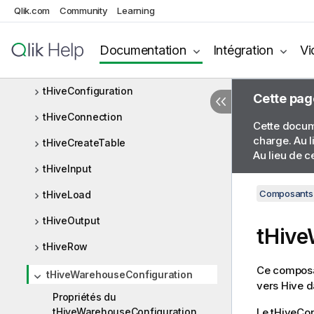
Qlik.com
Community
Learning
Hive
Composants Hive
Documentation
Intégration
Vi
tHiveClose
tHiveConfiguration
Cette pag
tHiveConnection
Cette docume
charge. Au l
tHiveCreateTable
Au lieu de c
tHiveInput
Composants 
tHiveLoad
tHiveOutput
tHive
tHiveRow
Ce composan
tHiveWarehouseConfiguration
vers Hive 
Propriétés du
tHiveWarehouseConfiguration
Le
tHiveCon