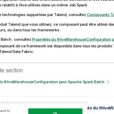
relatifs à Hive utilisés dans un même Job Spark.
e technologies supportées par
Talend
, consultez
Composants T
oduit
Talend
que vous utilisez, ce composant peut être utilisé d
urs, ou dans tous les frameworks :
 Batch : consultez
Propriétés du tHiveWarehouseConfiguration 
mposant de ce framework est disponible dans tous les produits 
Talend Data Fabric.
te section
 du tHiveWarehouseConfiguration pour Apache Spark Batch
précédente
tés du tHiveRow Standard
 and to
Ok