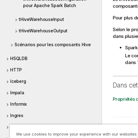
pour Apache Spark Batch
composants 
Pour plus d
tHiveWarehouseInput
Selon le pr
tHiveWarehouseOutput
dans plusie
Scénarios pour les composants Hive
Spark
Le co
HSQLDB
dans 
HTTP
Iceberg
Dans cet
Impala
Propriétés
Informix
Ingres
Rubrique 
Internet (Intégration)
Proprié
We use cookies to improve your experience with our websites