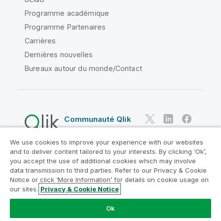
Programme académique
Programme Partenaires
Carrières
Dernières nouvelles
Bureaux autour du monde/Contact
Communauté Qlik
We use cookies to improve your experience with our websites
Contrats juridiques
and to deliver content tailored to your interests. By clicking ‘Ok’,
Conditions d'utilisation des produits
you accept the use of additional cookies which may involve
data transmission to third parties. Refer to our Privacy & Cookie
Legal Policies
Conditions légales
Notice or click ‘More Information’ for details on cookie usage on
Conditions d'utilisation
Marques
our sites.
Privacy & Cookie Notice
Do Not Share My Info
Ok
Copyright © 1993-2026 QlikTech International AB. Tous