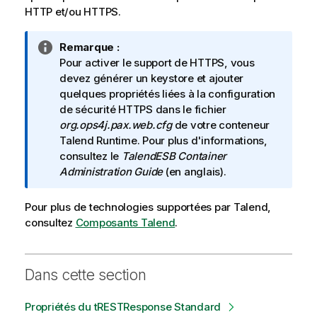
HTTP et/ou HTTPS.
N
Remarque :
o
Pour activer le support de HTTPS, vous
t
devez générer un keystore et ajouter
e
quelques propriétés liées à la configuration
I
de sécurité HTTPS dans le fichier
n
org.ops4j.pax.web.cfg
de votre conteneur
f
Talend Runtime. Pour plus d'informations,
o
consultez le
Talend
ESB Container
r
Administration Guide
(en anglais).
m
a
Pour plus de technologies supportées par
Talend
,
t
consultez
Composants Talend
.
i
o
n
Dans cette section
s
Propriétés du tRESTResponse Standard