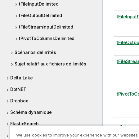
tFileInputDelimited
tFileOutputDelimited
tFileInput
tFileStreamInputDelimited
tPivotToColumnsDelimited
tFileOutpu
Scénarios délimités
tFileStre
Sujet relatif aux fichiers déllimités
Delta Lake
DotNET
tPivotToC
Dropbox
Schéma dynamique
ElasticSearch
Rubrique 
Délimit
ELT Greenplum
We use cookies to improve your experience with our websites