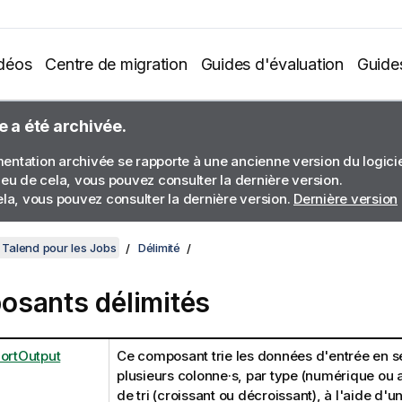
déos
Centre de migration
Guides d'évaluation
Guide
e a été archivée.
ntation archivée se rapporte à une ancienne version du logiciel
ieu de cela, vous pouvez consulter la dernière version.
ela, vous pouvez consulter la dernière version.
Dernière version
Talend pour les Jobs
Délimité
sants délimités
SortOutput
Ce composant trie les données d'entrée en s
plusieurs colonne·s, par type (numérique ou 
de tri (croissant ou décroissant), à l'aide d'u