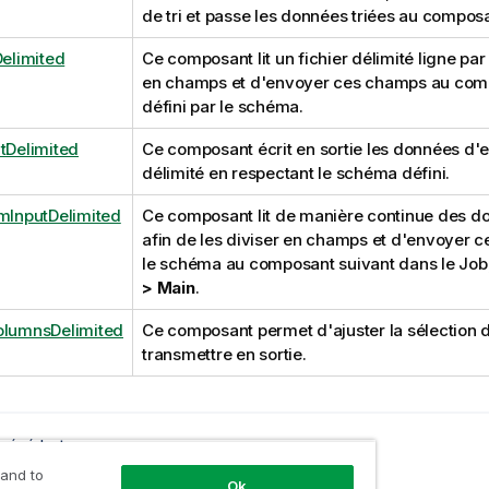
de tri et passe les données triées au composa
Delimited
Ce composant lit un fichier délimité ligne par 
en champs et d'envoyer ces champs au com
défini par le schéma.
tDelimited
Ce composant écrit en sortie les données d'e
délimité en respectant le schéma défini.
amInputDelimited
Ce composant lit de manière continue des don
afin de les diviser en champs et d'envoyer 
le schéma au composant suivant dans le Job, 
> Main
.
olumnsDelimited
Ce composant permet d'ajuster la sélection 
transmettre en sortie.
précédente
é
 and to
Ok