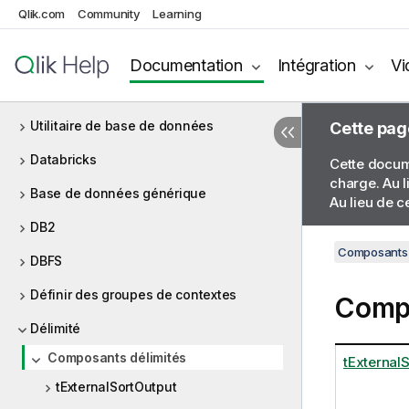
Data Preparation
Qlik.com
Community
Learning
Composants de qualité de données
(Data Quality)
Documentation
Intégration
Vi
Data Stewardship
Utilitaire de base de données
Cette pag
Databricks
Cette docume
charge. Au l
Base de données générique
Au lieu de c
DB2
Composants 
DBFS
Définir des groupes de contextes
Compo
Délimité
Composants délimités
tExternal
tExternalSortOutput