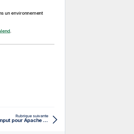
ns un environnement
alend
.
Rubrique suivante
Propriétés du tHMapInput pour Apache Spark Batch