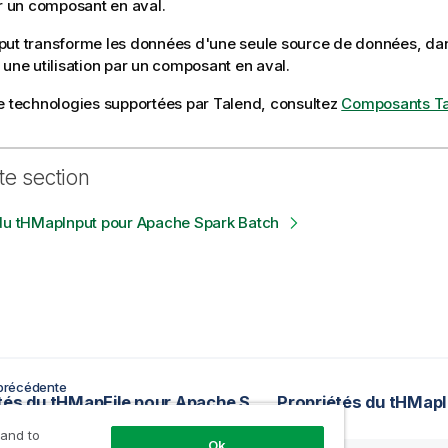
ar un composant en aval.
put
transforme les données d'une seule source de données, da
 une utilisation par un composant en aval.
e technologies supportées par
Talend
, consultez
Composants T
te section
 du tHMapInput pour Apache Spark Batch
précédente
Propriétés du tHMapFile pour Apache Spark Batch
 and to
Ok