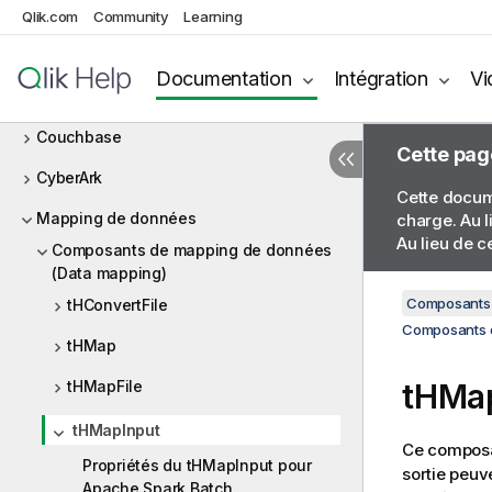
CombinedSQL
Qlik.com
Community
Learning
Contexte
Documentation
Intégration
Vi
CosmosDB
Couchbase
Cette pag
CyberArk
Cette docume
Mapping de données
charge. Au l
Au lieu de c
Composants de mapping de données
(Data mapping)
Composants 
tHConvertFile
Composants 
tHMap
tHMapFile
tHMa
tHMapInput
Ce composa
Propriétés du tHMapInput pour
sortie peuv
Apache Spark Batch