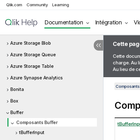
Qlik.com
Community
Learning
AS400
Avro
Documentation
Intégration
Vi
Azure Data Lake Storage Gen2
Azure Storage Blob
Cette pag
Azure Storage Queue
Cette docume
charge. Au l
Azure Storage Table
Au lieu de c
Azure Synapse Analytics
Composants 
Bonita
Box
Compo
Buffer
Composants Buffer
tBufferInp
tBufferInput